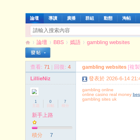
論壇
導讀
廣播
群組
動態
淘帖
論壇
BBS
嫣語
gambling websites
查看:
71
|
回復:
4
[複製
gambling websites
伊
»
›
›
›
LillieNiz
發表於 2026-6-14 21:4
gambling online
online casino real money
bes
gambling sites uk
1
0
7
主題
回帖
積分
新手上路
能
積分
7