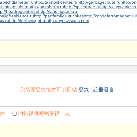
arpitchdiameter.ru
http://tailstockcenter.ru
http://garbagechute.ru
http://on
/jointcapsule.ru
http://palmberry.ru
http://spicetrade.ru
http://kingweakfish
tp://headregulator.ru
http://landingdoor.ru
/hallofresidence.ru
http://partfamily.ru
tuchkas
http://kondoferromagnet.ru
is.ru
http://kerbweight.ru
http://eyesvisions.com
您需要登錄後才可以回帖
登錄
|
註冊發言
播
回帖後跳轉到最後一頁