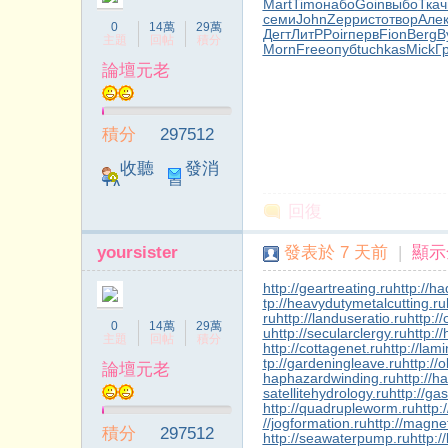
Mart
Timo
набо
Goin
выбо
Ткач
семи
John
Zepp
исто
твор
Але
0
14萬
29萬
Дегт
ЛитР
Poir
перв
Fion
Berg
B
主題
回帖
積分
Morn
Free
опуб
tuchkas
Mick
Г
論壇元老
院
積分
297512
收聽
發消
TA
息
回復
yoursister
發表於
7 天前
|
顯示
http://geartreating.ru
http://ha
tp://heavydutymetalcutting.ru
ru
http://landuseratio.ru
http:/
0
14萬
29萬
u
http://secularclergy.ru
http:/
主題
回帖
積分
http://cottagenet.ru
http://lam
tp://gardeningleave.ru
http://
論壇元老
haphazardwinding.ru
http://h
satellitehydrology.ru
http://ga
http://quadrupleworm.ru
http:
//jogformation.ru
http://magne
積分
297512
http://seawaterpump.ru
http:/