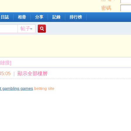
密碼
日誌
相冊
分享
記錄
排行榜
帖子
搜
索
鏈接]
5:05
|
顯示全部樓層
t gambling games
betting site