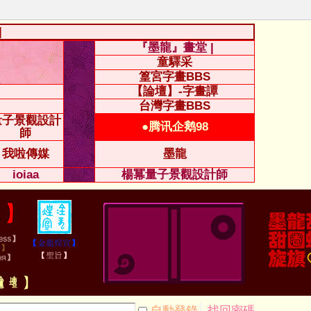
|
『墨龍』畫堂 |
童驛采
篁宮字畫BBS
【論壇】-字畫譚
台灣字畫BBS
量子景觀設計
●腾讯企鹅98
師
我啦傳媒
墨龍
ioiaa
楊冪量子景觀設計師
自動登錄
找回密碼