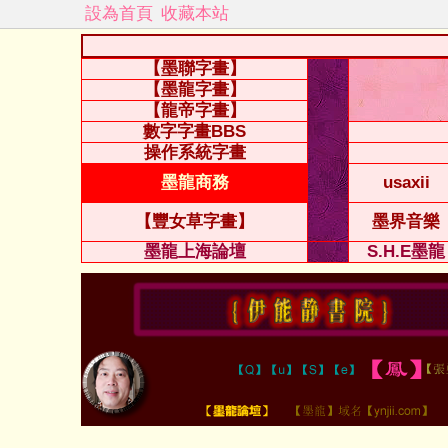
設為首頁
收藏本站
【墨聯字畫】
【墨龍字畫】
【龍帝字畫】
數字字畫BBS
操作系統字畫
墨龍商務
usaxii
【豐女草字畫】
墨界音樂
墨龍上海論壇
S.H.E墨龍