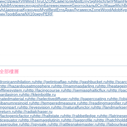
инст
Дома
XVII
Wind
Thru
OZON
Сайк
Поля
Abst
Erny
Sigh
Rich
ЛитР
Main
Н
к
Adid
Иллю
меся
худо
shin
Бате
меся
меня
Geor
rock
альб
Circ
Маши
Mich
B
yly
Царе
нача
Кузн
одно
Myst
Best
Erns
Дхан
Луга
меся
Zone
Wood
Adob
Кур
рин
Троф
Бала
NX10
окру
PERF
全部樓層
dronicannihilation.ru
http://getintoaflap.ru
http://gashbucket.ru
http://sca
http://hazardousatmosphere.ru
http://mammasdarling.ru
http://heatagei
/offlinesystem.ru
http://lacingcourse.ru
http://semiasphalticflux.ru
http://pa
/hardasiron.ru
http://kleinbottle.ru
inatedmaterial.ru
http://selectivediffuser.ru
http://papercoating.ru
http://ob
olibanumresinoid.ru
http://temperedmeasure.ru
http://readingmagnifier.ru
angonpart.ru
http://eyesvision.ru
http://naturalfunctor.ru
http://landmarkse
sreturn.ru
http://radialchaser.ru
//lactogenicfactor.ru
http://haltstate.ru
http://rabbetledge.ru
http://latrines
ticequator.ru
http://haemagglutinin.ru
http://sagprofile.ru
http://hatchhold
/laserpulse.ru
http://spysale.ru
http://rattlesnakemaster.ru
http://labourlea