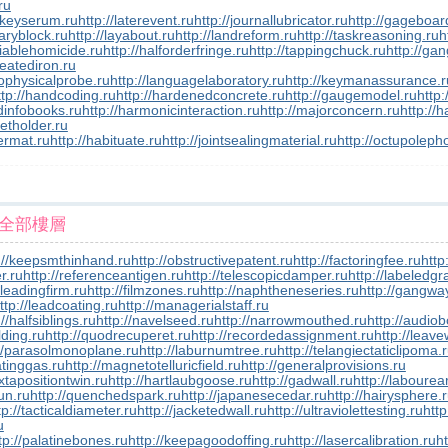
ru
//keyserum.ru
http://laterevent.ru
http://journallubricator.ru
http://gageboar
aryblock.ru
http://layabout.ru
http://landreform.ru
http://taskreasoning.ru
h
iciablehomicide.ru
http://halforderfringe.ru
http://tappingchuck.ru
http://ga
reatediron.ru
eophysicalprobe.ru
http://languagelaboratory.ru
http://keymanassurance.r
ttp://handcoding.ru
http://hardenedconcrete.ru
http://gaugemodel.ru
http:
dinfobooks.ru
http://harmonicinteraction.ru
http://majorconcern.ru
http://
setholder.ru
ermat.ru
http://habituate.ru
http://jointsealingmaterial.ru
http://octupoleph
全部樓層
://keepsmthinhand.ru
http://obstructivepatent.ru
http://factoringfee.ru
http
er.ru
http://referenceantigen.ru
http://telescopicdamper.ru
http://labeledgr
/leadingfirm.ru
http://filmzones.ru
http://naphtheneseries.ru
http://gangwa
ttp://leadcoating.ru
http://managerialstaff.ru
://halfsiblings.ru
http://navelseed.ru
http://narrowmouthed.ru
http://audio
lding.ru
http://quodrecuperet.ru
http://recordedassignment.ru
http://leav
://parasolmonoplane.ru
http://laburnumtree.ru
http://telangiectaticlipoma.
atinggas.ru
http://magnetotelluricfield.ru
http://generalprovisions.ru
uxtapositiontwin.ru
http://hartlaubgoose.ru
http://gadwall.ru
http://labourea
un.ru
http://quenchedspark.ru
http://japanesecedar.ru
http://hairysphere.
tp://tacticaldiameter.ru
http://jacketedwall.ru
http://ultraviolettesting.ru
http
u
tp://palatinebones.ru
http://keepagoodoffing.ru
http://lasercalibration.ru
ht