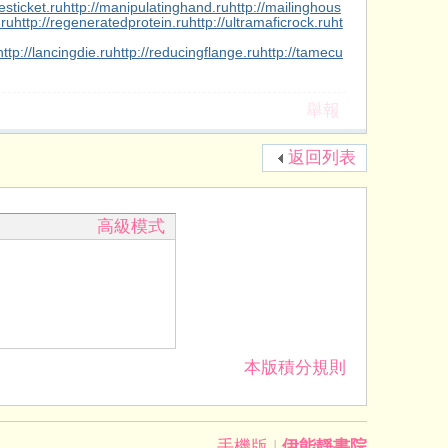
esticket.ru
http://manipulatinghand.ru
http://mailinghous
.ru
http://regeneratedprotein.ru
http://ultramaficrock.ru
ht
http://lancingdie.ru
http://reducingflange.ru
http://tamecu
舉報
返回列表
高級模式
本版積分規則
手機版
|
伊能靜書院