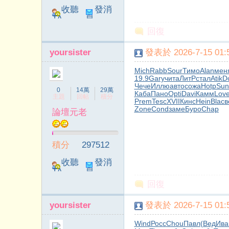
收聽
發消
TA
息
回復
yoursister
發表於 2026-7-15 01:5
Mich
Rabb
Sour
Тимо
Alan
мен
19.9
Gary
чита
ЛитР
стал
Atik
D
Чече
Иллю
авто
сожа
Hotp
Sun
靜
0
14萬
29萬
Каба
Пано
Opti
Davi
Камм
Lov
主題
回帖
積分
Prem
Tesc
XVII
Кинс
Hein
Blac
в
Zone
Cond
заме
Буро
Chap
論壇元老
積分
297512
收聽
發消
TA
息
回復
書
yoursister
發表於 2026-7-15 01:5
Wind
Росс
Chou
Павл
(Вед
Ива