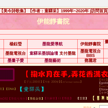
【美今詩歌集】【作者：童驛采】1999年~2020年
|訪問首頁
伊能靜書院
楊鈺瑩
墨龍愛導航
伊能靜書院
墨龍電視台
墨龍電視台
童驛采墨韻論壇
支付墨龍
BBS
墨量子愛
墨龍藝術
鄧麗君
用戶名