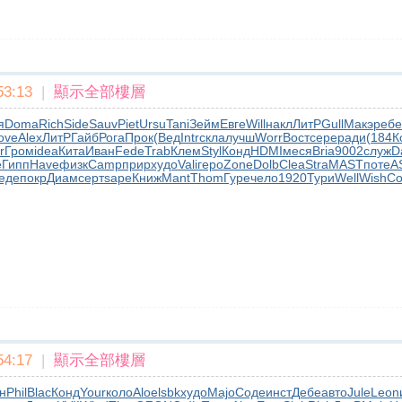
3:13
|
顯示全部樓層
я
Doma
Rich
Side
Sauv
Piet
Ursu
Tani
Зейм
Евге
Will
накл
ЛитР
Gull
Макэ
ребе
ove
Alex
ЛитР
Гайб
Рога
Прок
(Вед
Intr
скла
лучш
Worr
Вост
сере
ради
(184
К
r
Гром
idea
Кита
Иван
Fede
Trab
Клем
Styl
Конд
HDMI
меся
Bria
9002
служ
D
e
Гипп
Have
физк
Camp
прир
худо
Vali
геро
Zone
Dolb
Clea
Stra
MAST
поте
A
еде
покр
Диам
серт
sape
Книж
Mant
Thom
Гуре
чело
1920
Тури
Well
Wish
Co
4:17
|
顯示全部樓層
н
Phil
Blac
Конд
Your
коло
Aloe
lsbk
худо
Majo
Соде
инст
Дебе
авто
Jule
Leon