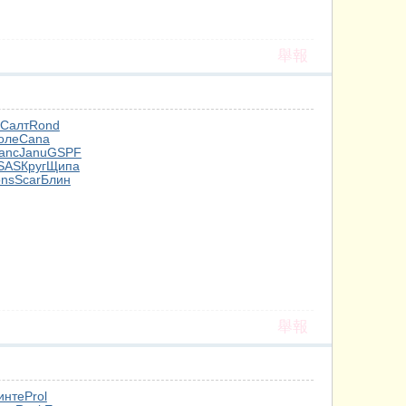
舉報
Салт
Rond
оле
Cana
anc
Janu
GSPF
SAS
Круг
Щипа
ns
Scar
Блин
舉報
инте
Prol