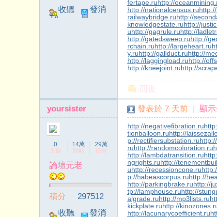
fertape.ru
http://oceanmining.
收聽
發消
http://nationalcensus.ru
http:
railwaybridge.ru
http://second
TA
息
knowledgestate.ru
http://just
u
http://gagrule.ru
http://ladlet
http://gatedsweep.ru
http://g
rchain.ru
http://largeheart.ru
h
y.ru
http://gallduct.ru
http://me
http://laggingload.ru
http://off
http://kneejoint.ru
http://scrap
回復
yoursister
發表於
7 天前
|
顯示
http://negativefibration.ru
http
tionballoon.ru
http://laissezall
p://rectifiersubstation.ru
http:/
0
14萬
29萬
ru
http://randomcoloration.ru
h
主題
回帖
積分
http://lambdatransition.ru
http
ngrights.ru
http://tenementbui
論壇元老
u
http://recessioncone.ru
http
p://habeascorpus.ru
http://he
http://parkingbrake.ru
http://j
tp://lamphouse.ru
http://stung
積分
297512
algrade.ru
http://mp3lists.ru
ht
kickplate.ru
http://kinozones.r
收聽
發消
http://lacunarycoefficient.ru
ht