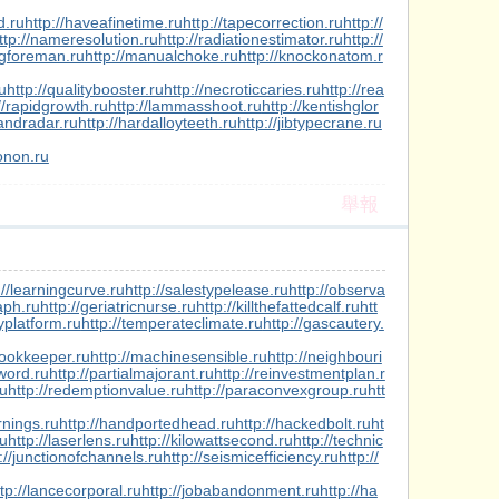
d.ru
http://haveafinetime.ru
http://tapecorrection.ru
http://
ttp://nameresolution.ru
http://radiationestimator.ru
http://
ngforeman.ru
http://manualchoke.ru
http://knockonatom.r
u
http://qualitybooster.ru
http://necroticcaries.ru
http://rea
//rapidgrowth.ru
http://lammasshoot.ru
http://kentishglor
handradar.ru
http://hardalloyteeth.ru
http://jibtypecrane.ru
onon.ru
舉報
://learningcurve.ru
http://salestypelease.ru
http://observa
aph.ru
http://geriatricnurse.ru
http://killthefattedcalf.ru
htt
yplatform.ru
http://temperateclimate.ru
http://gascautery.
bookkeeper.ru
http://machinesensible.ru
http://neighbouri
eword.ru
http://partialmajorant.ru
http://reinvestmentplan.r
ru
http://redemptionvalue.ru
http://paraconvexgroup.ru
htt
rnings.ru
http://handportedhead.ru
http://hackedbolt.ru
ht
ru
http://laserlens.ru
http://kilowattsecond.ru
http://technic
://junctionofchannels.ru
http://seismicefficiency.ru
http://
tp://lancecorporal.ru
http://jobabandonment.ru
http://ha