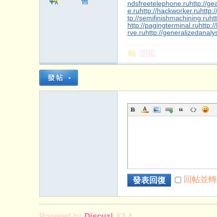
ndsfreetelephone.ru
http://ge
TA
息
e.ru
http://hackworker.ru
http:/
tp://semifinishmachining.ru
ht
http://pagingterminal.ru
http:/
rve.ru
http://generalizedanalys
回復
回帖並轉
發表回復
Powered by
Discuz!
X3.4