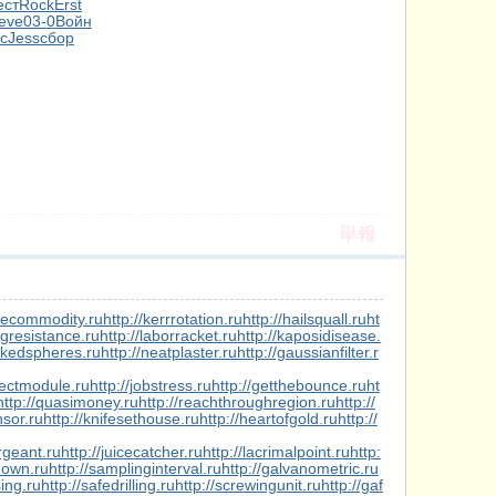
ест
Rock
Erst
eve
03-0
Войн
с
Jess
сбор
舉報
rcecommodity.ru
http://kerrrotation.ru
http://hailsquall.ru
ht
ngresistance.ru
http://laborracket.ru
http://kaposidisease.
ckedspheres.ru
http://neatplaster.ru
http://gaussianfilter.r
jectmodule.ru
http://jobstress.ru
http://getthebounce.ru
ht
http://quasimoney.ru
http://reachthroughregion.ru
http://
nsor.ru
http://knifesethouse.ru
http://heartofgold.ru
http://
ergeant.ru
http://juicecatcher.ru
http://lacrimalpoint.ru
http:
down.ru
http://samplinginterval.ru
http://galvanometric.ru
sing.ru
http://safedrilling.ru
http://screwingunit.ru
http://gaf