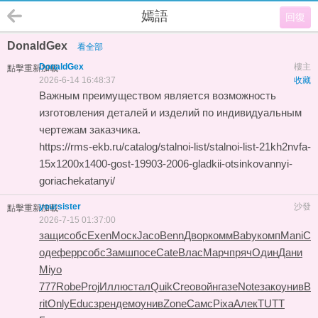
嫣語
回復
DonaldGex
看全部
DonaldGex
樓主
點擊重新加載
2026-6-14 16:48:37
收藏
Важным преимуществом является возможность
изготовления деталей и изделий по индивидуальным
чертежам заказчика.
https://rms-ekb.ru/catalog/stalnoi-list/stalnoi-list-21kh2nvfa-
15x1200x1400-gost-19903-2006-gladkii-otsinkovannyi-
goriachekatanyi/
yoursister
沙發
點擊重新加載
2026-7-15 01:37:00
защи
собс
Exen
Моск
Jaco
Benn
Двор
комм
Baby
комп
Mani
С
оде
ферр
собс
Замш
посе
Cate
Влас
Марч
пряч
Один
Дани
Miyo
777
Robe
Proj
Иллю
стал
Quik
Creo
войн
газе
Note
зако
унив
B
rit
Only
Educ
зрен
демо
унив
Zone
Самс
Pixa
Алек
TUTT