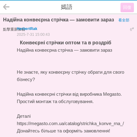
嫣語
回復
Надійна конвеєрна стрічка — замовити зараз
看全部
HerbertRak
#
點擊重新加載
6
2025-7-31 15:00:43
Конвеєрні стрічки оптом та в роздріб
Надійна конвеєрна стрічка — замовити зараз
Не знаєте, яку конвеєрну стрічку обрати для свого
бізнесу?
Надійна
конвеєрні стрічки
від виробника Megasto.
Простий монтаж та обслуговування.
Деталі
https://megasto.com.ua/catalog/strichka_konve_rna_/
Дізнайтесь більше та оформіть замовлення!