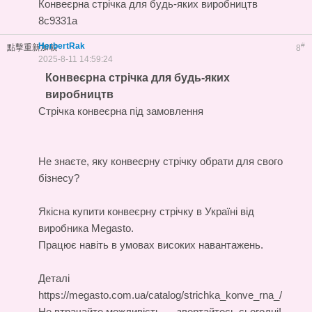
Конвеєрна стрічка для будь-яких виробництв
8c9331a
HerbertRak
#
點擊重新加載
8
2025-8-11 14:59:24
Конвеєрна стрічка для будь-яких
виробництв
Стрічка конвеєрна під замовлення
Не знаєте, яку конвеєрну стрічку обрати для свого
бізнесу?
Якісна
купити конвеєрну стрічку в Україні
від
виробника Megasto.
Працює навіть в умовах високих навантажень.
Деталі
https://megasto.com.ua/catalog/strichka_konve_rna_/
Не втрачайте можливість — звертайтесь сьогодні!