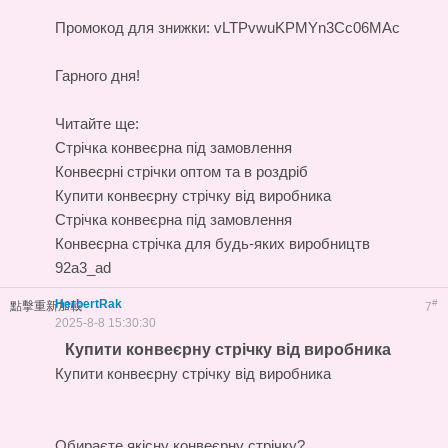
Промокод для знижки: vLTPvwuKPMYn3Cc06MAc
Гарного дня!
Читайте ще:
Стрічка конвеєрна під замовлення
Конвеєрні стрічки оптом та в роздріб
Купити конвеєрну стрічку від виробника
Стрічка конвеєрна під замовлення
Конвеєрна стрічка для будь-яких виробництв
92a3_ad
HerbertRak
#
點擊重新加載
7
2025-8-8 15:30:30
Купити конвеєрну стрічку від виробника
Купити конвеєрну стрічку від виробника
Обираєте якісну конвеєрну стрічку?