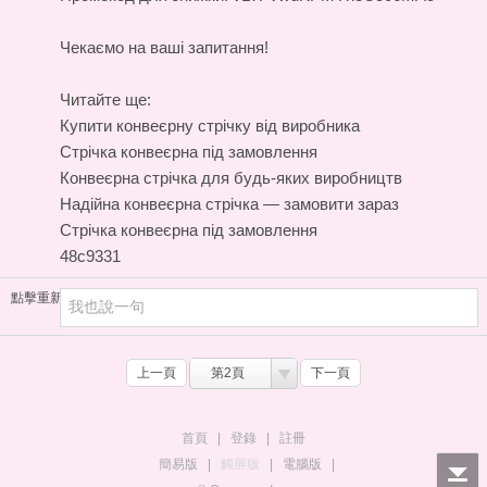
Чекаємо на ваші запитання!
Читайте ще:
Купити конвеєрну стрічку від виробника
Стрічка конвеєрна під замовлення
Конвеєрна стрічка для будь-яких виробництв
Надійна конвеєрна стрічка — замовити зараз
Стрічка конвеєрна під замовлення
48c9331
點擊重新加載
上一頁
第2頁
下一頁
首頁
|
登錄
|
註冊
簡易版
|
觸屏版
|
電腦版
|