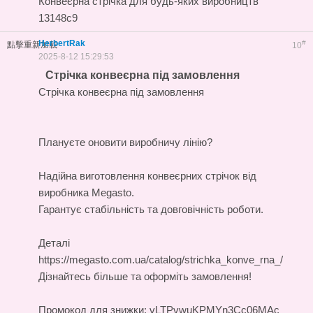
Конвеєрна стрічка для будь-яких виробництв
13148c9
HerbertRak
#
點擊重新加載
10
2025-8-12 15:29:53
Стрічка конвеєрна під замовлення
Стрічка конвеєрна під замовлення
Плануєте оновити виробничу лінію?
Надійна
виготовлення конвеєрних стрічок
від
виробника Megasto.
Гарантує стабільність та довговічність роботи.
Деталі
https://megasto.com.ua/catalog/strichka_konve_rna_/
Дізнайтесь більше та оформіть замовлення!
Промокод для знижки: vLTPvwuKPMYn3Cc06MAc