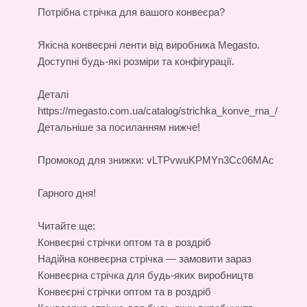
Потрібна стрічка для вашого конвеєра?
Якісна
конвеєрні ленти
від виробника Megasto.
Доступні будь-які розміри та конфігурації.
Деталі
https://megasto.com.ua/catalog/strichka_konve_rna_/
Детальніше за посиланням нижче!
Промокод для знижки: vLTPvwuKPMYn3Cc06MAc
Гарного дня!
Читайте ще:
Конвеєрні стрічки оптом та в роздріб
Надійна конвеєрна стрічка — замовити зараз
Конвеєрна стрічка для будь-яких виробництв
Конвеєрні стрічки оптом та в роздріб