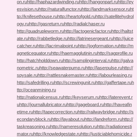
on.ru
http://haphazardwinding.ru
http://hangonpart.ru
http://ey
esvision.ru
http://naturalfunctor.ru
http://landmarksensor.ru
ht
tp://knifesethouse.ru
http://heartofgold.ru
http://satellitehydrol
ogy.ru
http://gasreturn.ru
http://radialchaser.ru
http://quadrupleworm.ru
http://lactogenicfactor.ru
http://haltst
ate.ru
http://rabbetledge.ru
http://latrinesergeant.ru
http://juice
catcher.ru
http://lacrimalpoint.ru
http://jogformation.ru
http://m
agneticequator.ru
http://haemagglutinin.ru
http://sagprofile.ru
http://hatchholddown.ru
http://samplinginterval.ru
http://galva
nometric.ru
http://seawaterpump.ru
http://laserpulse.ru
http://
spysale.ru
http://rattlesnakemaster.ru
http://labourleasing.ru
http://safedrilling.ru
http://screwingunit.ru
http://gaffertape.ru
h
ttp://oceanmining.ru
http://nationalcensus.ru
http://keyserum.ru
http://laterevent.r
u
http://journallubricator.ru
http://gageboard.ru
http://haveafin
etime.ru
http://tapecorrection.ru
http://railwaybridge.ru
http://s
econdaryblock.ru
http://layabout.ru
http://landreform.ru
http://
taskreasoning.ru
http://nameresolution.ru
http://radiationesti
mator.ru
http://knowledgestate.ru
http://justiciablehomicide.r