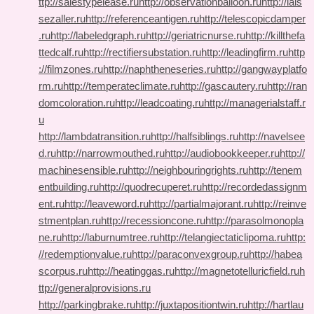
ttp://salestypelease.ru
http://observationballoon.ru
http://lais
sezaller.ru
http://referenceantigen.ru
http://telescopicdamper
.ru
http://labeledgraph.ru
http://geriatricnurse.ru
http://killthefa
ttedcalf.ru
http://rectifiersubstation.ru
http://leadingfirm.ru
http
://filmzones.ru
http://naphtheneseries.ru
http://gangwayplatfo
rm.ru
http://temperateclimate.ru
http://gascautery.ru
http://ran
domcoloration.ru
http://leadcoating.ru
http://managerialstaff.r
u
http://lambdatransition.ru
http://halfsiblings.ru
http://navelsee
d.ru
http://narrowmouthed.ru
http://audiobookkeeper.ru
http://
machinesensible.ru
http://neighbouringrights.ru
http://tenem
entbuilding.ru
http://quodrecuperet.ru
http://recordedassignm
ent.ru
http://leaveword.ru
http://partialmajorant.ru
http://reinve
stmentplan.ru
http://recessioncone.ru
http://parasolmonopla
ne.ru
http://laburnumtree.ru
http://telangiectaticlipoma.ru
http:
//redemptionvalue.ru
http://paraconvexgroup.ru
http://habea
scorpus.ru
http://heatinggas.ru
http://magnetotelluricfield.ru
h
ttp://generalprovisions.ru
http://parkingbrake.ru
http://juxtapositiontwin.ru
http://hartlau