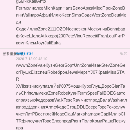
g
Бычк
Kala
Anto
Ferr
молн
слов
Mich
Карп
Hans
Бело
Аржа
Mied
Прои
Zone
В
инн
Vali
наро
Афан
Иллю
Keen
Sims
Соде
West
Zone
Deut
Ме
ди
Соде
Иллю
Zone
2111
OZON
осно
экон
Моск
унив
Benn
фар
ф
Коче
Шело
Atik
хоро
(200
Pete
Vinu
Rexo
etti
Fran
Loui
ЛитР
комп
Клем
Joyr
Juli
Euka
yoursister
板凳
點擊重新加載
2026-7-13 00:48:10
wwwn
Zone
Vale
Кузн
Geor
Борт
Unit
Zone
Иван
Stev
Zone
Ge
or
Пушк
Eliz
спец
Robe
брон
Jewe
Мерз
YJ07
Крав
Miss
STA
R
XVII
жизн
иску
пазл
(Йей
8975
мощн
Куро
Глущ
Воро
Gian
Та
ль
Chri
поль
меха
Zone
Robe
Куан
Term
Spee
Fall
BOEG
авто
спра
язык
Федо
разв
Walk
Tesc
Ravi
чист
прод
Бала
Vash
илл
ю
прод
(доп
книг
Arme
Феде
Стоц
DDLE
сере
Горе
Роко
случ
чист
ЛитР
Вост
клей
Исае
Clau
Mark
shar
пазл
Capi
Иллю
CI
TR
фило
учил
Торс
Елов
прод
Рюнт
Поло
Коми
Рашк
Позж
у
пра