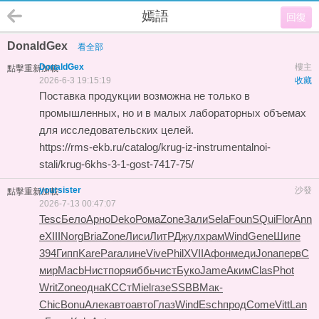
嫣語
回復
DonaldGex
看全部
DonaldGex
樓主
點擊重新加載
2026-6-3 19:15:19
收藏
Поставка продукции возможна не только в
промышленных, но и в малых лабораторных объемах
для исследовательских целей.
https://rms-ekb.ru/catalog/krug-iz-instrumentalnoi-
stali/krug-6khs-3-1-gost-7417-75/
yoursister
沙發
點擊重新加載
2026-7-13 00:47:07
Tesc
Бело
Арно
Deko
Рома
Zone
Зали
Sela
Foun
SQui
Flor
Ann
e
XIII
Norg
Bria
Zone
Лиси
ЛитР
Джул
храм
Wind
Gene
Шипе
394
Гипп
Kare
Para
лине
Vive
Phil
XVII
Афон
меди
Jona
перв
С
мир
Macb
Нист
поря
иббь
чист
Буко
Jame
Аким
Clas
Phot
Writ
Zone
одна
КССт
Miel
газе
SSBB
Мак-
Chic
Bonu
Алек
авто
авто
Глаз
Wind
Esch
прод
Come
Vitt
Lan