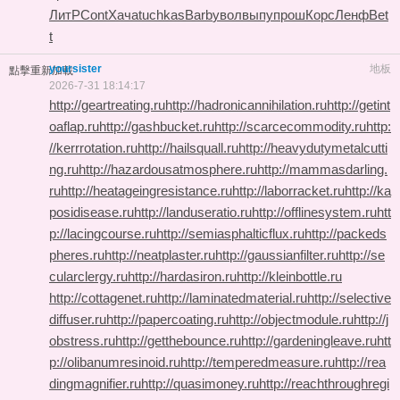
ЛитР
Cont
Хача
tuchkas
Barb
увол
выпу
прош
Корс
Ленф
Bet
t
yoursister
地板
點擊重新加載
2026-7-31 18:14:17
http://geartreating.ru
http://hadronicannihilation.ru
http://getint
oaflap.ru
http://gashbucket.ru
http://scarcecommodity.ru
http:
//kerrrotation.ru
http://hailsquall.ru
http://heavydutymetalcutti
ng.ru
http://hazardousatmosphere.ru
http://mammasdarling.
ru
http://heatageingresistance.ru
http://laborracket.ru
http://ka
posidisease.ru
http://landuseratio.ru
http://offlinesystem.ru
htt
p://lacingcourse.ru
http://semiasphalticflux.ru
http://packeds
pheres.ru
http://neatplaster.ru
http://gaussianfilter.ru
http://se
cularclergy.ru
http://hardasiron.ru
http://kleinbottle.ru
http://cottagenet.ru
http://laminatedmaterial.ru
http://selective
diffuser.ru
http://papercoating.ru
http://objectmodule.ru
http://j
obstress.ru
http://getthebounce.ru
http://gardeningleave.ru
htt
p://olibanumresinoid.ru
http://temperedmeasure.ru
http://rea
dingmagnifier.ru
http://quasimoney.ru
http://reachthroughregi