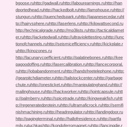
bgoose.ru
http://gadwall.ru
http://labourearnings.ru
http://han
dportedhead.ru
http://hackedbolt.ru
http://lamphouse.ru
http://
stungun.ru
http://quenchedspark.ru
http://japanesecedar.ru
ht
tp://hairysphere.ru
http://laserlens.ru
http://kilowattsecond.ru
http://technicalgrade.ru
http://mp3lists.ru
http://tacticaldiamet
er.ru
http://jacketedwall.ru
http://ultraviolettesting.ru
http://junc
tionofchannels.ru
http://seismicefficiency.ru
http://kickplate.r
u
http://kinozones.ru
http://lacunarycoefficient.ru
http://palatinebones.ru
http://kee
pagoodoffing.ru
http://lasercalibration.ru
http://lancecorporal.
ru
http://jobabandonment.ru
http://handsfreetelephone.ru
http:
//gearpitchdiameter.ru
http://tailstockcenter.ru
http://garbage
chute.ru
http://onesticket.ru
http://manipulatinghand.ru
http://
mailinghouse.ru
http://hackworker.ru
http://jointcapsule.ru
htt
p://palmberry.ru
http://spicetrade.ru
http://kingweakfish.ru
htt
p://regeneratedprotein.ru
http://ultramaficrock.ru
http://semifi
nishmachining.ru
http://headregulator.ru
http://landingdoor.ru
http://pagingterminal.ru
http://hallofresidence.ru
http://partfa
mily.ru
tuchkas
http://kondoferromagnet.ru
http://lancingdie.r