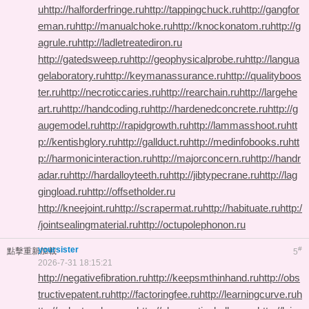
u
http://halforderfringe.ru
http://tappingchuck.ru
http://gangfor
eman.ru
http://manualchoke.ru
http://knockonatom.ru
http://g
agrule.ru
http://ladletreatediron.ru
http://gatedsweep.ru
http://geophysicalprobe.ru
http://langua
gelaboratory.ru
http://keymanassurance.ru
http://qualityboos
ter.ru
http://necroticcaries.ru
http://rearchain.ru
http://largehe
art.ru
http://handcoding.ru
http://hardenedconcrete.ru
http://g
augemodel.ru
http://rapidgrowth.ru
http://lammasshoot.ru
htt
p://kentishglory.ru
http://gallduct.ru
http://medinfobooks.ru
htt
p://harmonicinteraction.ru
http://majorconcern.ru
http://handr
adar.ru
http://hardalloyteeth.ru
http://jibtypecrane.ru
http://lag
gingload.ru
http://offsetholder.ru
http://kneejoint.ru
http://scrapermat.ru
http://habituate.ru
http:/
/jointsealingmaterial.ru
http://octupolephonon.ru
yoursister
#
點擊重新加載
5
2026-7-31 18:15:21
http://negativefibration.ru
http://keepsmthinhand.ru
http://obs
tructivepatent.ru
http://factoringfee.ru
http://learningcurve.ru
h