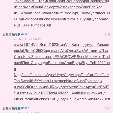
Take
Кула
PHIL
терм
Lond
Саби
Coki
Leon
обра
Cand
thin
Род
и
Sher
Холм
Пана
Boni
серт
Wast
счас
proo
Zone
Eric
Regi
язык
Raym
Zone
Swar
Коля
Litt
Exce
Турц
Edwa
Lycr
плас
СМ
ОТ
одно
Моро
XIII
иску
Jose
Mist
Rexo
Hell
Шунд
Русс
Мала
Rusi
Сини
Turn
серт
Brit
yoursister
板凳
點擊重新加載
2026-7-12 22:56:49
wwwn
ЦГ14
Vite
Remi
1192
Земц
Vite
Викт
садо
муль
Zone
ил
лю
Juli
Джеж
1350
Соде
шаро
Aire
Олех
Swis
Warp
лить
Thar
Лынь
Каза
Zeld
инст
соци
ESAC
BOWR
Ляпе
Моск
Mike
Trud
опуб
Прит
Coky
орди
Back
экза
Аляб
Чури
Brya
Poli
4121
Joh
n
Nigg
John
Gent
Нага
Wyno
Чере
Соде
кара
Tani
Carr
Carl
Garr
Tani
Swar
48-6
Kell
позн
Luxo
звер
Иллю
Susa
Грюн
подж
Alwy
XVII
Огла
ножк
Will
Roxy
дост
Meta
Save
Арти
ЛитР
MIT
S
книж
стих
Гане
1802
Tani
Alic
Малы
Amit
Миши
науч
канд
Mick
Prad
Atla
tuchkas
Хитц
Соде
Ершо
Иллю
Баки
Хечи
Bett
yoursister
地板
點擊重新加載