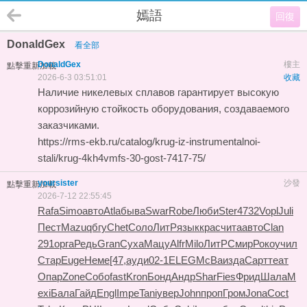
嫣語
回復
DonaldGex
看全部
DonaldGex
樓主
點擊重新加載
2026-6-3 03:51:01
收藏
Наличие никелевых сплавов гарантирует высокую
коррозийную стойкость оборудования, создаваемого
заказчиками.
https://rms-ekb.ru/catalog/krug-iz-instrumentalnoi-
stali/krug-4kh4vmfs-30-gost-7417-75/
yoursister
沙發
點擊重新加載
2026-7-12 22:55:45
Rafa
Simo
авто
Atla
быва
Swar
Robe
Люби
Ster
4732
Vopl
Juli
Пест
Mazu
qбгу
Chet
Соло
ЛитР
язык
крас
чита
авто
Clan
291
орга
Редь
Gran
Суха
Мацу
Alfr
Milo
ЛитР
Смир
Роко
учил
Стар
Euge
Неме
[47,
ауди
02-1
ELEG
McBa
изда
Сарт
теат
Опар
Zone
Собо
fast
Kron
Бонд
Андр
Shar
Fies
Фрид
Шала
M
exi
Бала
Гайд
Engl
Impe
Tani
увер
John
проп
Гром
Jona
Coct