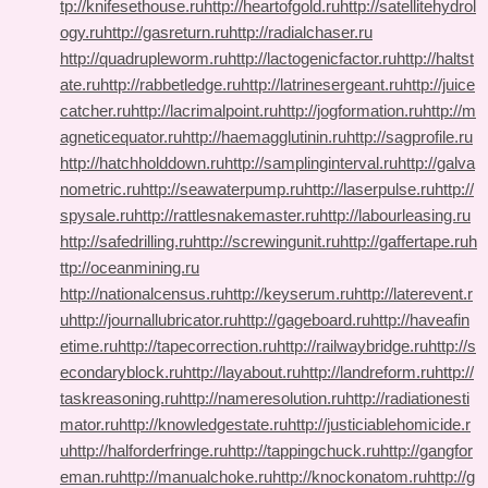
tp://knifesethouse.ru
http://heartofgold.ru
http://satellitehydrol
ogy.ru
http://gasreturn.ru
http://radialchaser.ru
http://quadrupleworm.ru
http://lactogenicfactor.ru
http://haltst
ate.ru
http://rabbetledge.ru
http://latrinesergeant.ru
http://juice
catcher.ru
http://lacrimalpoint.ru
http://jogformation.ru
http://m
agneticequator.ru
http://haemagglutinin.ru
http://sagprofile.ru
http://hatchholddown.ru
http://samplinginterval.ru
http://galva
nometric.ru
http://seawaterpump.ru
http://laserpulse.ru
http://
spysale.ru
http://rattlesnakemaster.ru
http://labourleasing.ru
http://safedrilling.ru
http://screwingunit.ru
http://gaffertape.ru
h
ttp://oceanmining.ru
http://nationalcensus.ru
http://keyserum.ru
http://laterevent.r
u
http://journallubricator.ru
http://gageboard.ru
http://haveafin
etime.ru
http://tapecorrection.ru
http://railwaybridge.ru
http://s
econdaryblock.ru
http://layabout.ru
http://landreform.ru
http://
taskreasoning.ru
http://nameresolution.ru
http://radiationesti
mator.ru
http://knowledgestate.ru
http://justiciablehomicide.r
u
http://halforderfringe.ru
http://tappingchuck.ru
http://gangfor
eman.ru
http://manualchoke.ru
http://knockonatom.ru
http://g