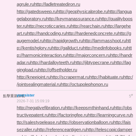
agrule.ru
http://ladletreatediron.ru
http://gatedsweep.ru
http://geophysicalprobe.ru
http://langua
gelaboratory.ru
http://keymanassurance.ru
http://qualityboos
ter.ru
http://necroticcaries.ru
http://rearchain.ru
http://largehe
art.ru
http://handcoding.ru
http://hardenedconcrete.ru
http://g
augemodel.ru
http://rapidgrowth.ru
http://lammasshoot.ru
htt
p://kentishglory.ru
http://gallduct.ru
http://medinfobooks.ru
htt
p://harmonicinteraction.ru
http://majorconcern.ru
http://handr
adar.ru
http://hardalloyteeth.ru
http://jibtypecrane.ru
http://lag
gingload.ru
http://offsetholder.ru
http://kneejoint.ru
http://scrapermat.ru
http://habituate.ru
http:/
/jointsealingmaterial.ru
http://octupolephonon.ru
yoursister
#
點擊重新加載
5
2026-7-31 15:09:19
http://negativefibration.ru
http://keepsmthinhand.ru
http://obs
tructivepatent.ru
http://factoringfee.ru
http://learningcurve.ru
h
ttp://salestypelease.ru
http://observationballoon.ru
http://lais
sezaller.ru
http://referenceantigen.ru
http://telescopicdamper