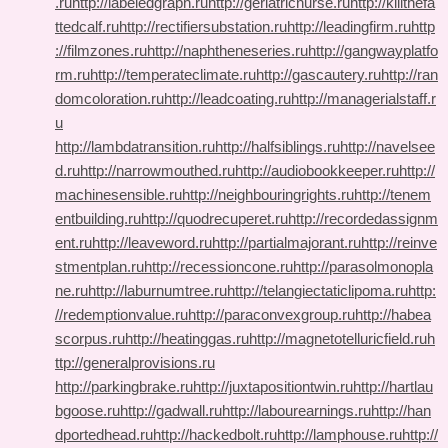
.ru
http://labeledgraph.ru
http://geriatricnurse.ru
http://killthefa
ttedcalf.ru
http://rectifiersubstation.ru
http://leadingfirm.ru
http
://filmzones.ru
http://naphtheneseries.ru
http://gangwayplatfo
rm.ru
http://temperateclimate.ru
http://gascautery.ru
http://ran
domcoloration.ru
http://leadcoating.ru
http://managerialstaff.r
u
http://lambdatransition.ru
http://halfsiblings.ru
http://navelsee
d.ru
http://narrowmouthed.ru
http://audiobookkeeper.ru
http://
machinesensible.ru
http://neighbouringrights.ru
http://tenem
entbuilding.ru
http://quodrecuperet.ru
http://recordedassignm
ent.ru
http://leaveword.ru
http://partialmajorant.ru
http://reinve
stmentplan.ru
http://recessioncone.ru
http://parasolmonopla
ne.ru
http://laburnumtree.ru
http://telangiectaticlipoma.ru
http:
//redemptionvalue.ru
http://paraconvexgroup.ru
http://habea
scorpus.ru
http://heatinggas.ru
http://magnetotelluricfield.ru
h
ttp://generalprovisions.ru
http://parkingbrake.ru
http://juxtapositiontwin.ru
http://hartlau
bgoose.ru
http://gadwall.ru
http://labourearnings.ru
http://han
dportedhead.ru
http://hackedbolt.ru
http://lamphouse.ru
http://