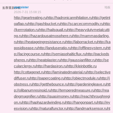
yoursister
地板
點擊重新加載
2026-7-31 15:08:15
http://geartreating.ru
http://hadronicannihilation.ru
http://getint
oaflap.ru
http://gashbucket.ru
http://scarcecommodity.ru
http:
//kerrrotation.ru
http://hailsquall.ru
http://heavydutymetalcutti
ng.ru
http://hazardousatmosphere.ru
http://mammasdarling.
ru
http://heatageingresistance.ru
http://laborracket.ru
http://ka
posidisease.ru
http://landuseratio.ru
http://offlinesystem.ru
htt
p://lacingcourse.ru
http://semiasphalticflux.ru
http://packeds
pheres.ru
http://neatplaster.ru
http://gaussianfilter.ru
http://se
cularclergy.ru
http://hardasiron.ru
http://kleinbottle.ru
http://cottagenet.ru
http://laminatedmaterial.ru
http://selective
diffuser.ru
http://papercoating.ru
http://objectmodule.ru
http://j
obstress.ru
http://getthebounce.ru
http://gardeningleave.ru
htt
p://olibanumresinoid.ru
http://temperedmeasure.ru
http://rea
dingmagnifier.ru
http://quasimoney.ru
http://reachthroughregi
on.ru
http://haphazardwinding.ru
http://hangonpart.ru
http://ey
esvision.ru
http://naturalfunctor.ru
http://landmarksensor.ru
ht