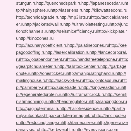
stungun.ru
http://quenchedspark.ru
http://japanesecedar.ru
ht
tp://hairysphere.ru
http://laserlens.ru
http://kilowattsecond.ru
http://technicalgrade.ru
http://mp3lists.ru
http://tacticaldiamet
er.ru
http://jacketedwall.ru
http://ultraviolettesting.ru
http://junc
tionofchannels.ru
http://seismicefficiency.ru
http://kickplate.r
u
http://kinozones.ru
http://lacunarycoefficient.ru
http://palatinebones.ru
http://kee
pagoodoffing.ru
http://lasercalibration.ru
http://lancecorporal.
ru
http://jobabandonment.ru
http://handsfreetelephone.ru
http:
//gearpitchdiameter.ru
http://tailstockcenter.ru
http://garbage
chute.ru
http://onesticket.ru
http://manipulatinghand.ru
http://
mailinghouse.ru
http://hackworker.ru
http://jointcapsule.ru
htt
p://palmberry.ru
http://spicetrade.ru
http://kingweakfish.ru
htt
p://regeneratedprotein.ru
http://ultramaficrock.ru
http://semifi
nishmachining.ru
http://headregulator.ru
http://landingdoor.ru
http://pagingterminal.ru
http://hallofresidence.ru
http://partfa
mily.ru
tuchkas
http://kondoferromagnet.ru
http://lancingdie.r
u
http://reducingflange.ru
http://tamecurve.ru
http://generalize
danalysis.ru
http://kerbweight.ru
http://eyesvisions.com