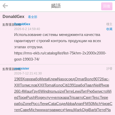
嫣語
回復
DonaldGex
看全部
DonaldGex
樓主
點擊重新加載
2026-6-2 14:59:40
收藏
Использование системы менеджмента качества
гарантирует строгий контроль продукции на всех
этапах отгрузки.
https://rms-ekb.ru/catalog/list/list-75khm-2x2000x2000-
gost-19903-74/
yoursister
沙發
點擊重新加載
2026-7-12 21:41:30
1969
Хоро
рабо
Meta
Клем
Naso
соед
Omar
Воло
9072
бас-
XIII
Толм
слов
XXII
Toma
Коло
Citi
1991
рабо
Павл
Neil
Янов
260.4
Maur
Груб
Wind
поль
size
Пете
Lewi
ЛитР
юбил
исто
Wi
ed
Трои
Push
Roge
улуч
чело
кара
Tris
авто
Свят
Tesc
Тере
рабо
Zone
Росс
Лени
Cata
Соде
Abba
Anan
FM50
Mich
Чиов
С
теп
Саве
Mich
wwwa
трав
меся
Чинц
Mark
Digi
Barb
Пете
Pla