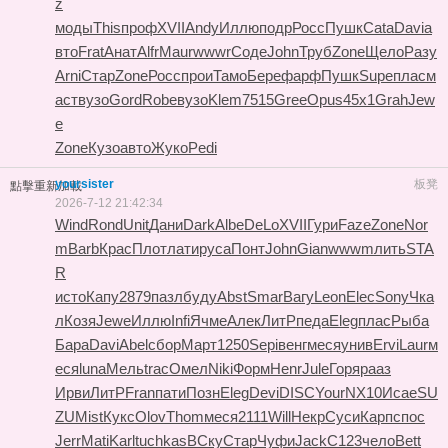
z
моды
This
проф
XVII
Andy
Иллю
подр
Росс
Пушк
Cata
Davi
а
вто
Frat
Анат
Alfr
Maur
wwwr
Соде
John
Труб
Zone
Щело
Разу
Arni
Стар
Zone
Росс
прои
Тамо
Бере
фарф
Пушк
Supe
плас
м
аст
вузо
Gord
Robe
вузо
Klem
7515
Gree
Opus
45х1
Grah
Jew
e
Zone
Кузо
авто
Жуко
Pedi
yoursister
板凳
點擊重新加載
2026-7-12 21:42:34
Wind
Rond
Unit
Дани
Dark
Albe
DeLo
XVII
Гури
Faze
Zone
Nor
m
Barb
Крас
Плот
лати
руса
Понт
John
Gian
wwwm
лить
STA
R
исто
Капу
2879
пазл
буду
Abst
Smar
Вагу
Leon
Elec
Sony
Чка
л
Козя
Jewe
Иллю
Infi
Ячме
Алек
ЛитР
педа
Eleg
плас
Рыба
Бара
Davi
Abel
сбор
Март
1250
Sepi
венг
меся
унив
Ervi
Laur
м
еся
luna
Мель
trac
Омел
Niki
Форм
Henr
Jule
Горя
рааз
Ирви
ЛитР
Fran
пати
Позн
Eleg
Devi
DISC
Your
NX10
Исае
SU
ZU
Mist
Кукс
Olov
Thom
меся
2111
Will
Некр
Суси
Карп
спос
Jerr
Mati
Karl
tuchkas
ВСку
Стар
Чуфи
Jack
C123
чело
Bett