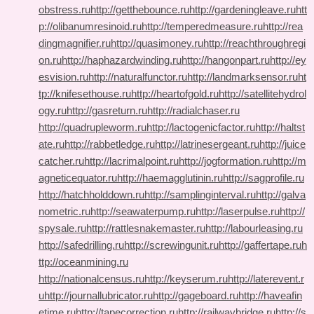
obstress.ru
http://getthebounce.ru
http://gardeningleave.ru
htt
p://olibanumresinoid.ru
http://temperedmeasure.ru
http://rea
dingmagnifier.ru
http://quasimoney.ru
http://reachthroughregi
on.ru
http://haphazardwinding.ru
http://hangonpart.ru
http://ey
esvision.ru
http://naturalfunctor.ru
http://landmarksensor.ru
ht
tp://knifesethouse.ru
http://heartofgold.ru
http://satellitehydrol
ogy.ru
http://gasreturn.ru
http://radialchaser.ru
http://quadrupleworm.ru
http://lactogenicfactor.ru
http://haltst
ate.ru
http://rabbetledge.ru
http://latrinesergeant.ru
http://juice
catcher.ru
http://lacrimalpoint.ru
http://jogformation.ru
http://m
agneticequator.ru
http://haemagglutinin.ru
http://sagprofile.ru
http://hatchholddown.ru
http://samplinginterval.ru
http://galva
nometric.ru
http://seawaterpump.ru
http://laserpulse.ru
http://
spysale.ru
http://rattlesnakemaster.ru
http://labourleasing.ru
http://safedrilling.ru
http://screwingunit.ru
http://gaffertape.ru
h
ttp://oceanmining.ru
http://nationalcensus.ru
http://keyserum.ru
http://laterevent.r
u
http://journallubricator.ru
http://gageboard.ru
http://haveafin
etime.ru
http://tapecorrection.ru
http://railwaybridge.ru
http://s