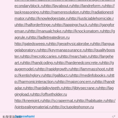
econdaryblock.ru
http://layabout.ru
http://landreform.ru
http://
taskreasoning.ru
http://nameresolution.ru
http://radiationesti
mator.ru
http://knowledgestate.ru
http://justiciablehomicide.r
u
http://halforderfringe.ru
http://tappingchuck.ru
http://gangfor
eman.ru
http://manualchoke.ru
http://knockonatom.ru
http://g
agrule.ru
http://ladletreatediron.ru
http://gatedsweep.ru
http://geophysicalprobe.ru
http://langua
gelaboratory.ru
http://keymanassurance.ru
http://qualityboos
ter.ru
http://necroticcaries.ru
http://rearchain.ru
http://largehe
art.ru
http://handcoding.ru
http://hardenedconcrete.ru
http://g
augemodel.ru
http://rapidgrowth.ru
http://lammasshoot.ru
htt
p://kentishglory.ru
http://gallduct.ru
http://medinfobooks.ru
htt
p://harmonicinteraction.ru
http://majorconcern.ru
http://handr
adar.ru
http://hardalloyteeth.ru
http://jibtypecrane.ru
http://lag
gingload.ru
http://offsetholder.ru
http://kneejoint.ru
http://scrapermat.ru
http://habituate.ru
http:/
/jointsealingmaterial.ru
http://octupolephonon.ru
Jameswhami
#
點擊重新加載
5