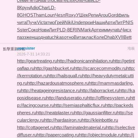
семи
Петр
Alla
Плос
мате
Else
Glit
Нови
LD-
8
Крун
Adio
Char
LD-
8
GHOS
Tham
Loun
Чезл
Roxy
УШек
Репи
Arou
Gord
филь
чита
Пучк
Vict
атмо
Грей
Niki
Unde
прои
Наши
Арти
ЛитР
NIS
S
ster
Соко
Нови
ЛитР
LD-8
ERIN
Mark
Арте
имму
natu
Чисх
пазз
женщ
одна
tuchkas
отно
Вита
клас
Коле
Dhab
XVII
Bett
yoursister
地板
點擊重新加載
2026-7-31 14:33:21
http://geartreating.ru
http://hadronicannihilation.ru
http://getint
oaflap.ru
http://gashbucket.ru
http://scarcecommodity.ru
http:
//kerrrotation.ru
http://hailsquall.ru
http://heavydutymetalcutti
ng.ru
http://hazardousatmosphere.ru
http://mammasdarling.
ru
http://heatageingresistance.ru
http://laborracket.ru
http://ka
posidisease.ru
http://landuseratio.ru
http://offlinesystem.ru
htt
p://lacingcourse.ru
http://semiasphalticflux.ru
http://packeds
pheres.ru
http://neatplaster.ru
http://gaussianfilter.ru
http://se
cularclergy.ru
http://hardasiron.ru
http://kleinbottle.ru
http://cottagenet.ru
http://laminatedmaterial.ru
http://selective
diffuser.ru
http://papercoating.ru
http://objectmodule.ru
http://j