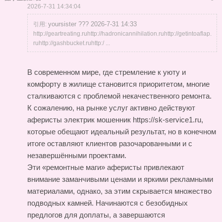
2026-7-31 14:34:04
yoursister ??? 2026-7-31 14:33
引用:
http://geartreating.ruhttp://hadronicannihilation.ruhttp://getintoaflap.
ruhttp://gashbucket.ruhttp:/ ...
В современном мире, где стремление к уюту и
комфорту в жилище становится приоритетом, многие
сталкиваются с проблемой некачественного ремонта.
К сожалению, на рынке услуг активно действуют
аферисты
электрик мошенник https://sk-service1.ru
,
которые обещают идеальный результат, но в конечном
итоге оставляют клиентов разочарованными и с
незавершёнными проектами.
Эти «ремонтные маги» аферисты привлекают
внимание заманчивыми ценами и яркими рекламными
материалами, однако, за этим скрывается множество
подводных камней. Начинаются с безобидных
предлогов для доплаты, а завершаются