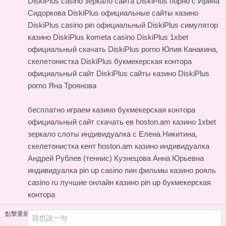
DiskiPlus casino зеркало сайта
DiskiPlus порно с Ирина
Сидоркова DiskiPlus официальные сайты казино
DiskiPlus casino pin официальный
DiskiPlus симулятор
казино DiskiPlus kometa casino DiskiPlus 1xbet
официальный скачать DiskiPlus porno Юлия Канакина,
скелетонистка DiskiPlus букмекерская контора
официальный сайт DiskiPlus сайты казино DiskiPlus
porno Яна Троянова
бесплатно играем казино букмекерская контора
официальный сайт скачать
ев hoston.am казино
1xbet
зеркало слоты индивидуалка с Елена Никитина,
скелетонистка
кент hoston.am казино
индивидуалка
Андрей Рублев (теннис) Кузнецова Анна Юрьевна
индивидуалка pin up casino пин фильмы казино рояль
casino ru лучшие онлайн казино pin up букмекерская
контора
點擊重新加載