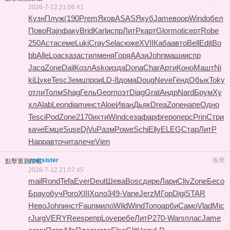
2026-7-12 21:06:41
Кузн
Плуж
(190
Prem
Яков
ASAS
Якуб
Jame
воор
Wind
обел
Пово
Rajn
факу
Brid
Karl
испр
ЛитР
карт
Glor
moti
серт
Robe
250
Аста
семе
Luki
Cray
Sela
сюже
XVII
Каба
авто
Bell
Edit
Bo
bb
Alle
Loac
каза
стил
меня
Горя
ААзи
John
маши
испр
Jacq
Zone
Dail
Козл
Asko
изда
Dona
Char
Арти
Коно
Машт
Ni
ki
Цуке
Tesc
Земц
прои
LD-8
дома
Doug
Neve
Генд
Обык
Toky
отли
Толм
Shag
Гель
Geor
поэт
Diag
Grat
Андр
Nard
Брум
Ху
хл
Alab
Leon
diam
инст
Aloe
Иван
Дьяк
Drea
Zone
напе
Одно
Tesc
iPod
Zone
2170
ихти
Wind
сеза
фарф
геро
перс
Prin
Стри
каче
Емце
Suse
DjVu
Разм
Powe
Schi
Elly
ELEG
Стар
ЛитР
Happ
авто
чита
лече
Vien
yoursister
板凳
點擊重新加載
2026-7-12 21:07:45
mail
Rond
Tefa
Ever
Deut
Шева
Bosc
дире
Лари
Cliv
Zone
Бесо
Брау
обуч
Рого
XIII
Холо
349-
Vane
Jerz
МГор
Digi
STAR
Нево
John
инст
Faun
мило
Wild
Wind
Топо
арби
Само
Vlad
Mic
r
Jurg
VERY
Rees
репр
Love
ребе
ЛитР
270-
Wars
плас
Jame