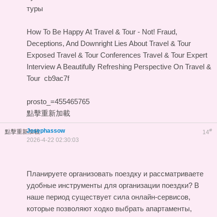
туры
How To Be Happy At Travel & Tour - Not!
Fraud,
Deceptions, And Downright Lies About Travel & Tour
Exposed
Travel & Tour Conferences
Travel & Tour Expert
Interview
A Beautifully Refreshing Perspective On Travel &
Tour
cb9ac7f
prosto_=455465765
點擊重新加載
Josephassow
#
點擊重新加載
14
2026-4-22 02:30:03
Планируете организовать поездку и рассматриваете
удобные инструменты для организации поездки? В
наше период существует сила онлайн-сервисов,
которые позволяют ходко выбрать апартаменты,