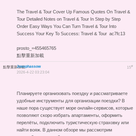
The Travel & Tour Cover Up
Famous Quotes On Travel &
Tour
Detailed Notes on Travel & Tour In Step by Step
Order
Easy Ways You Can Turn Travel & Tour Into
Success
Your Key To Success: Travel & Tour
ac7fc13
prosto_=455465765
點擊重新加載
Josephassow
#
點擊重新加載
15
2026-4-22 03:23:04
Планируете организовать поездку и рассматриваете
удобные инструменты для организации поездки? В
наше пора существует море онлайн-сервисов, которые
позволяют скоро избрать апартаменты, оформить
перелёты, подключить туристическую страховку или
найти вояж. В данном обзоре мы рассмотрим