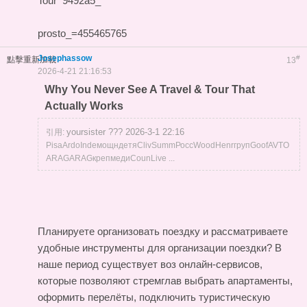
Tour
9492a5_
prosto_=455465765
Josephassow
#
點擊重新加載
13
2026-4-21 21:16:53
Why You Never See A Travel & Tour That
Actually Works
yoursister ??? 2026-3-1 22:16
引用:
PisaArdoIndeмощндетяClivSummРоссWoodHenrгрупGoofAVTO
ARAGARAGкрепмедиCounLive ...
Планируете организовать поездку и рассматриваете
удобные инструменты для организации поездки? В
наше период существует воз онлайн-сервисов,
которые позволяют стремглав выбрать апартаменты,
оформить перелёты, подключить туристическую