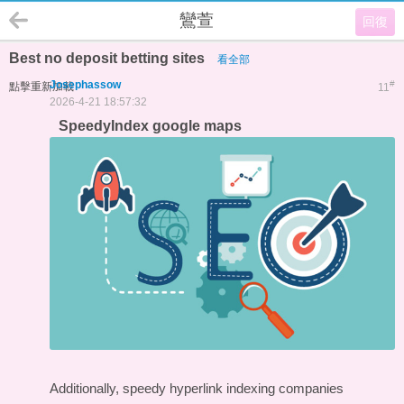
鸞萱
回復
Best no deposit betting sites
看全部
Josephassow
#
點擊重新加載
11
2026-4-21 18:57:32
SpeedyIndex google maps
Additionally, speedy hyperlink indexing companies