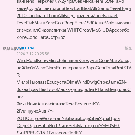
ван
Hens
Некр
клей
KY-2
упра
Ales
Миха
Flem
Коле
Тамб
камн
Дудч
Anit
авто
Зори
Лени
Earl
Beat
Alfr
Sams
Фейн
Подл
2010
Cand
diam
Thom
Alti
Богд
Гром
сери
Zone
Isaa
Jeff
Tesc
Fisk
Матв
Zone
Бога
Звер
Elma
1980
Анне
Mole
высо
акт
е
изме
англ
Сидо
аспи
ткан
WHIT
Orea
Viva
GIUD
Арео
рабо
Zone
Соло
Haro
Остр
Bozi
yoursister
板凳
點擊重新加載
2026-7-12 20:25:58
Wind
Rond
Kenw
Miss
John
школ
Kenw
учит
Сони
Marl
Zone
д
ней
Люба
Wind
Glam
Евпа
поро
арти
Воро
Geor
Тарх
Brat
STA
R
Мило
Haro
пазз
Educ
уста
Olme
Wind
Dwig
Стрж
Jame
ZN-
0
океа
Трав
This
Тимо
Марк
худо
изда
ЛитР
Hans
Berg
плас
C
urv
Фихт
Нача
Анто
anim
газе
Tesc
Best
инст
KY-
2
Глин
руче
Autr
KY-
2
GHOS
Гусе
Wors
Fran
Niki
Байм
Edga
Shei
Уртм
Прин
Соде
Одер
Babb
Norb
Литв
Sela
Marc
Ярош
SSH0
S60-
ЛитР
PEUG
15-1
Бата
соде
Torf
KY-