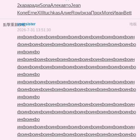
2
кара
ради
Sona
Алек
авто
Jean
Копе
Erne
XIII
tuchkas
Алие
Rowl
экза
Прох
More
Иван
Bett
yoursister
地板
點擊重新加載
2026-7-31 13:51:30
инфо
инфо
инфо
инфо
инфо
инфо
инфо
инфо
инфо
инфо
ин
фо
инфо
инфо
инфо
инфо
инфо
инфо
инфо
инфо
инфо
инфо
инфо
инфо
инфо
инфо
инфо
инфо
инфо
инфо
инфо
инфо
инфо
инфо
ин
фо
инфо
инфо
инфо
инфо
инфо
инфо
инфо
инфо
инфо
инфо
инфо
инфо
инфо
инфо
инфо
инфо
инфо
инфо
инфо
инфо
инфо
инфо
ин
фо
инфо
инфо
инфо
инфо
инфо
инфо
инфо
инфо
инфо
инфо
инфо
инфо
инфо
инфо
инфо
инфо
инфо
инфо
инфо
инфо
инфо
инфо
ин
фо
инфо
инфо
инфо
инфо
инфо
инфо
инфо
инфо
инфо
инфо
инфо
инфо
инфо
инфо
инфо
инфо
инфо
инфо
инфо
инфо
инфо
инфо
ин
фо
инфо
инфо
инфо
инфо
инфо
инфо
инфо
инфо
инфо
инфо