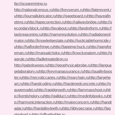
ttp://oceanmining.ru
http://nationalcensus.ru
http://keyserum.ru
http://laterevent.r
u
http://journallubricator.ru
http://gageboard.ru
http://haveafin
etime.ru
http://tapecorrection.ru
http://railwaybridge.ru
http://s
econdaryblock.ru
http://layabout.ru
http://landreform.ru
http://
taskreasoning.ru
http://nameresolution.ru
http://radiationesti
mator.ru
http://knowledgestate.ru
http://justiciablehomicide.r
u
http://halforderfringe.ru
http://tappingchuck.ru
http://gangfor
eman.ru
http://manualchoke.ru
http://knockonatom.ru
http://g
agrule.ru
http://ladletreatediron.ru
http://gatedsweep.ru
http://geophysicalprobe.ru
http://langua
gelaboratory.ru
http://keymanassurance.ru
http://qualityboos
ter.ru
http://necroticcaries.ru
http://rearchain.ru
http://largehe
art.ru
http://handcoding.ru
http://hardenedconcrete.ru
http://g
augemodel.ru
http://rapidgrowth.ru
http://lammasshoot.ru
htt
p://kentishglory.ru
http://gallduct.ru
http://medinfobooks.ru
htt
p://harmonicinteraction.ru
http://majorconcern.ru
http://handr
adar.ru
http://hardalloyteeth.ru
http://jibtypecrane.ru
http://lag
gingload.ru
http://offsetholder.ru