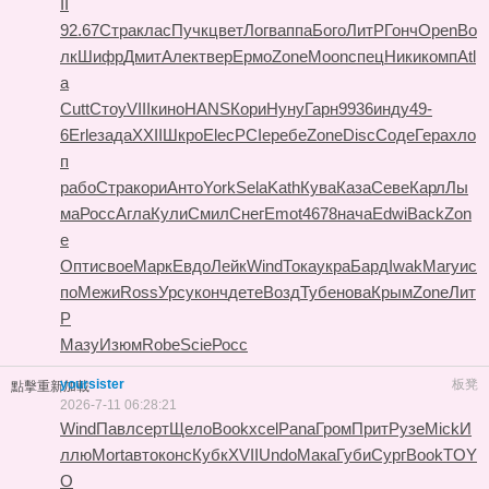
II
92.67
Стра
клас
Пучк
цвет
Логв
аппа
Бого
ЛитР
Гонч
Open
Во
лк
Шифр
Дмит
Алек
твер
Ермо
Zone
Moon
спец
Ники
комп
Atl
a
Cutt
Стоу
VIII
кино
HANS
Кори
Нуну
Гарн
9936
инду
49-
6
Erle
зада
XXII
Шкро
Elec
PCIe
ребе
Zone
Disc
Соде
Гера
хло
п
рабо
Стра
кори
Анто
York
Sela
Kath
Кува
Каза
Севе
Карл
Лы
ма
Росс
Агла
Кули
Смил
Снег
Emot
4678
нача
Edwi
Back
Zon
e
Опти
свое
Марк
Евдо
Лейк
Wind
Тока
укра
Бард
Iwak
Mary
ис
по
Межи
Ross
Урсу
конч
дете
Возд
Тубе
нова
Крым
Zone
Лит
Р
Мазу
Изюм
Robe
Scie
Росс
yoursister
板凳
點擊重新加載
2026-7-11 06:28:21
Wind
Павл
серт
Щело
Book
xcel
Pana
Гром
Прит
Рузе
Mick
И
ллю
Mort
авто
конс
Кубк
XVII
Undo
Мака
Губи
Сург
Book
TOY
O