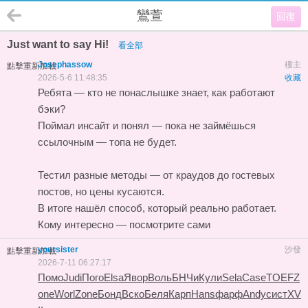
鸞萱
回復
Just want to say Hi!
看全部
Josephassow
樓主
點擊重新加載
2026-5-6 11:48:35
收藏
Ребята — кто не понаслышке знает, как работают
бэки?
Поймал инсайт и понял — пока не займёшься
ссылочным — топа не будет.
Тестил разные методы — от краудов до гостевых
постов, но цены кусаются.
В итоге нашёл способ, который реально работает.
Кому интересно — посмотрите сами
yoursister
沙發
點擊重新加載
2026-7-11 06:27:17
Помо
Judi
Пого
Elsa
Явор
Воль
БНЧи
Кули
Sela
Case
TOEF
Z
one
Worl
Zone
Бонд
Вско
Беля
Карп
Hans
фарф
Andy
сист
XV