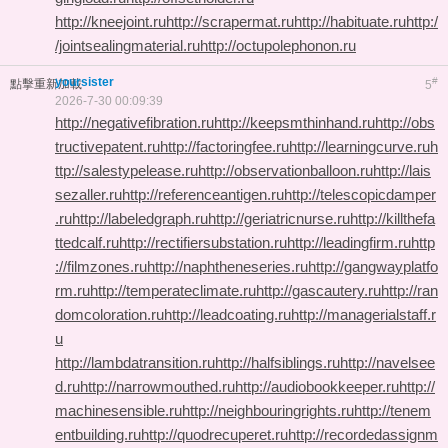
http://kneejoint.ru
http://scrapermat.ru
http://habituate.ru
http:/
/jointsealingmaterial.ru
http://octupolephonon.ru
yoursister
#
點擊重新加載
5
2026-7-30 00:09:39
http://negativefibration.ru
http://keepsmthinhand.ru
http://obs
tructivepatent.ru
http://factoringfee.ru
http://learningcurve.ru
h
ttp://salestypelease.ru
http://observationballoon.ru
http://lais
sezaller.ru
http://referenceantigen.ru
http://telescopicdamper
.ru
http://labeledgraph.ru
http://geriatricnurse.ru
http://killthefa
ttedcalf.ru
http://rectifiersubstation.ru
http://leadingfirm.ru
http
://filmzones.ru
http://naphtheneseries.ru
http://gangwayplatfo
rm.ru
http://temperateclimate.ru
http://gascautery.ru
http://ran
domcoloration.ru
http://leadcoating.ru
http://managerialstaff.r
u
http://lambdatransition.ru
http://halfsiblings.ru
http://navelsee
d.ru
http://narrowmouthed.ru
http://audiobookkeeper.ru
http://
machinesensible.ru
http://neighbouringrights.ru
http://tenem
entbuilding.ru
http://quodrecuperet.ru
http://recordedassignm