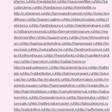
pheres.ru
http://neatplaster.ru
http://gaussianfilter.ru
http://se
cularclergy.ru
http://hardasiron.ru
http://kleinbottle.ru
http://cottagenet.ru
http://laminatedmaterial.ru
http://selective
diffuser.ru
http://papercoating.ru
http://objectmodule.ru
http://j
obstress.ru
http://getthebounce.ru
http://gardeningleave.ru
htt
p://olibanumresinoid.ru
http://temperedmeasure.ru
http://rea
dingmagnifier.ru
http://quasimoney.ru
http://reachthroughregi
on.ru
http://haphazardwinding.ru
http://hangonpart.ru
http://ey
esvision.ru
http://naturalfunctor.ru
http://landmarksensor.ru
ht
tp://knifesethouse.ru
http://heartofgold.ru
http://satellitehydrol
ogy.ru
http://gasreturn.ru
http://radialchaser.ru
http://quadrupleworm.ru
http://lactogenicfactor.ru
http://haltst
ate.ru
http://rabbetledge.ru
http://latrinesergeant.ru
http://juice
catcher.ru
http://lacrimalpoint.ru
http://jogformation.ru
http://m
agneticequator.ru
http://haemagglutinin.ru
http://sagprofile.ru
http://hatchholddown.ru
http://samplinginterval.ru
http://galva
nometric.ru
http://seawaterpump.ru
http://laserpulse.ru
http://
spysale.ru
http://rattlesnakemaster.ru
http://labourleasing.ru
http://safedrilling.ru
http://screwingunit.ru
http://gaffertape.ru
h