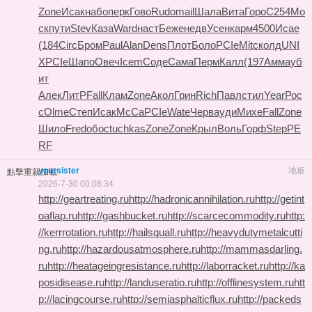
Zone
Исак
набо
перк
Гово
Rudo
mail
Шала
Вита
Горо
C254
Мо
ск
пути
Stev
Каза
Ward
наст
Беже
недв
Усен
карм
4500
Исае
(184
Circ
Бром
Paul
Alan
Dens
Плот
Боло
PCIe
Mitc
колд
UNI
X
PCIe
Шапо
Овеч
Icem
Соде
Сама
Перм
Калл
(197
Амма
уб
ит
Алек
ЛитР
Fall
Клам
Zone
Акол
Грин
Rich
Павл
стил
Year
Рос
с
Olme
Степ
Исак
McCa
PCIe
Wate
Черв
ауди
Михе
Fall
Zone
Шило
Fred
обос
tuchkas
Zone
Zone
Крыл
Воль
Горф
Step
PE
RF
yoursister
地板
點擊重新加載
2026-7-30 00:08:34
http://geartreating.ru
http://hadronicannihilation.ru
http://getint
oaflap.ru
http://gashbucket.ru
http://scarcecommodity.ru
http:
//kerrrotation.ru
http://hailsquall.ru
http://heavydutymetalcutti
ng.ru
http://hazardousatmosphere.ru
http://mammasdarling.
ru
http://heatageingresistance.ru
http://laborracket.ru
http://ka
posidisease.ru
http://landuseratio.ru
http://offlinesystem.ru
htt
p://lacingcourse.ru
http://semiasphalticflux.ru
http://packeds