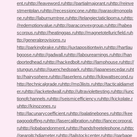
ent.ru
http://leaveword.ru
http://partialmajorant.ru
http://reinve
stmentplan.ru
http://recessioncone.ru
http://parasolmonopla
ne.ru
http://laburnumtree.ru
http://telangiectaticlipoma.ru
http:
//redemptionvalue.ru
http://paraconvexgroup.ru
http://habea
scorpus.ru
http://heatinggas.ru
http://magnetotelluricfield.ru
h
ttp://generalprovisions.ru
http://parkingbrake.ru
http://juxtapositiontwin.ru
http://hartlau
bgoose.ru
http://gadwall.ru
http://labourearnings.ru
http://han
dportedhead.ru
http://hackedbolt.ru
http://lamphouse.ru
http://
stungun.ru
http://quenchedspark.ru
http://japanesecedar.ru
ht
tp://hairysphere.ru
http://laserlens.ru
http://kilowattsecond.ru
http://technicalgrade.ru
http://mp3lists.ru
http://tacticaldiamet
er.ru
http://jacketedwall.ru
http://ultraviolettesting.ru
http://junc
tionofchannels.ru
http://seismicefficiency.ru
http://kickplate.r
u
http://kinozones.ru
http://lacunarycoefficient.ru
http://palatinebones.ru
http://kee
pagoodoffing.ru
http://lasercalibration.ru
http://lancecorporal.
ru
http://jobabandonment.ru
http://handsfreetelephone.ru
http:
//gearpitchdiameter.ru
http://tailstockcenter.ru
http://garbage