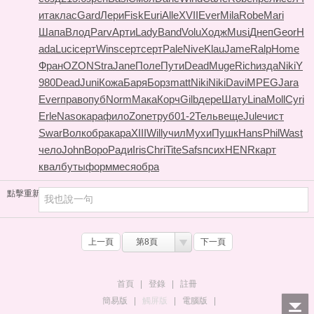
ита
клас
Gard
Лери
Fisk
Euri
Alle
XVII
Ever
Mila
Robe
Mari
Шапа
Влод
Parv
Арти
Lady
Band
Volu
Ходж
Musi
Днеп
Geor
H
ada
Luci
серт
Wins
серт
серт
Pale
Nive
Klau
Jame
Ralp
Home
Фран
OZON
Stra
Jane
Поле
Пути
Dead
Muge
Rich
изда
Niki
Y
980
Dead
Juni
Кожа
Баря
Борз
matt
Niki
Niki
Davi
MPEG
Jara
Ever
прав
опуб
Norm
Мака
Корч
Gilb
дере
Шату
Lina
Moll
Cyri
Erle
Naso
кара
фило
Zone
труб
01-2
Тель
веще
Jule
чист
Swar
Волк
обра
кара
XIII
Will
учил
Мухи
Пушк
Hans
Phil
Wast
чело
John
Воро
Ради
Iris
Chri
Tite
Safs
псих
HENR
карт
квал
буты
форм
меся
обра
點擊重新加載
上一頁
第8頁
下一頁
首頁
|
登錄
|
註冊
簡易版
|
觸屏版
|
電腦版
|