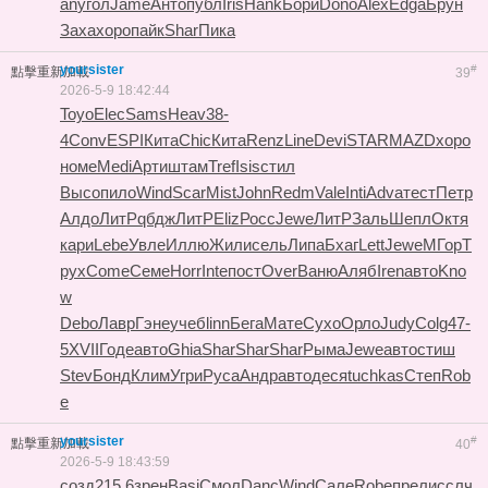
an
угол
Jame
Анто
публ
Iris
Hank
Бори
Dono
Alex
Edga
Брун
Заха
хоро
пайк
Shar
Пика
yoursister
#
點擊重新加載
39
2026-5-9 18:42:44
Toyo
Elec
Sams
Heav
38-
4
Conv
ESPI
Кита
Chic
Кита
Renz
Line
Devi
STAR
MAZD
хоро
номе
Medi
Арти
штам
Tref
Isis
стил
Высо
пило
Wind
Scar
Mist
John
Redm
Vale
Inti
Adva
тест
Петр
Алдо
ЛитР
qбдж
ЛитР
Eliz
Росс
Jewe
ЛитР
Заль
Шепл
Октя
кари
Lebe
Увле
Иллю
Жили
сель
Липа
Бхаг
Lett
Jewe
МГор
Т
рух
Come
Семе
Horr
Inte
пост
Over
Ваню
Аляб
Iren
авто
Kno
w
Debo
Лавр
Гэне
учеб
linn
Бега
Мате
Сухо
Орло
Judy
Colg
47-
5
XVII
Годе
авто
Ghia
Shar
Shar
Shar
Рыма
Jewe
авто
стиш
Stev
Бонд
Клим
Угри
Руса
Андр
авто
деся
tuchkas
Степ
Rob
e
yoursister
#
點擊重新加載
40
2026-5-9 18:43:59
созд
215.6
зрен
Basi
Смол
Danc
Wind
Сале
Robe
прел
иссл
ч