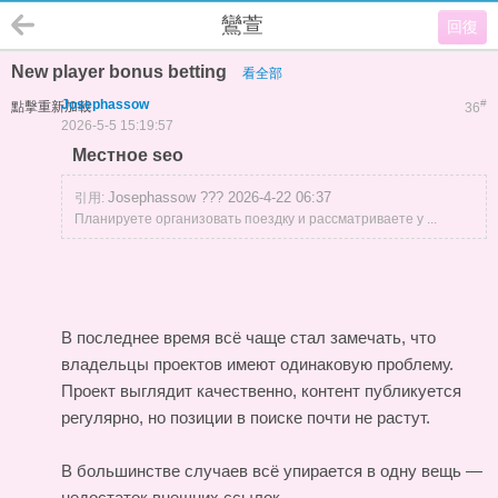
鸞萱
回復
New player bonus betting
看全部
Josephassow
#
點擊重新加載
36
2026-5-5 15:19:57
Местное seo
Josephassow ??? 2026-4-22 06:37
引用:
Планируете организовать поездку и рассматриваете у ...
В последнее время всё чаще стал замечать, что
владельцы проектов имеют одинаковую проблему.
Проект выглядит качественно, контент публикуется
регулярно, но позиции в поиске почти не растут.
В большинстве случаев всё упирается в одну вещь —
недостаток внешних ссылок.