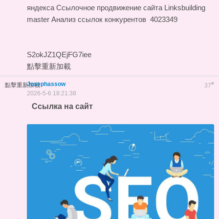
яндекса
Ссылочное продвижение сайта
Linksbuilding
master
Анализ ссылок конкурентов
4023349
S2okJZ1QEjFG7iee
點擊重新加載
Josephassow
#
點擊重新加載
37
2026-5-6 18:21:38
Ссылка на сайт