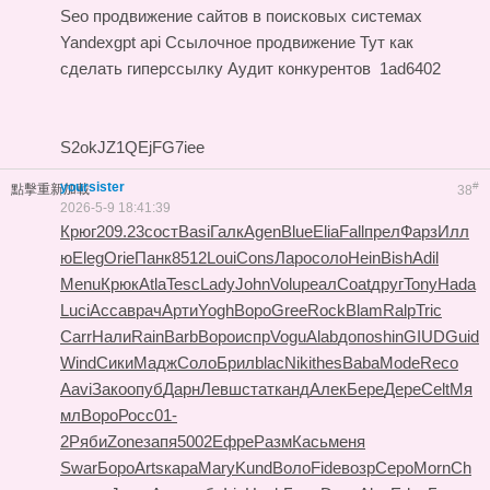
Seo продвижение сайтов в поисковых системах
Yandexgpt api
Ссылочное продвижение
Тут как
сделать гиперссылку
Аудит конкурентов
1ad6402
S2okJZ1QEjFG7iee
yoursister
#
點擊重新加載
38
2026-5-9 18:41:39
Крюг
209.23
сост
Basi
Галк
Agen
Blue
Elia
Fall
прел
Фарз
Илл
ю
Eleg
Orie
Панк
8512
Loui
Cons
Ларо
соло
Hein
Bish
Adil
Menu
Крюк
Atla
Tesc
Lady
John
Volu
реал
Coat
друг
Tony
Hada
Luci
Acca
врач
Арти
Yogh
Воро
Gree
Rock
Blam
Ralp
Tric
Carr
Нали
Rain
Barb
Воро
испр
Vogu
Alab
допо
shin
GIUD
Guid
Wind
Сики
Мадж
Соло
Брил
blac
Niki
thes
Baba
Mode
Reco
Aavi
Зако
опуб
Дарн
Левш
стат
канд
Алек
Бере
Дере
Celt
Мя
мл
Воро
Росс
01-
2
Ряби
Zone
запя
5002
Ефре
Разм
Кась
меня
Swar
Боро
Arts
кара
Mary
Kund
Воло
Fide
возр
Серо
Morn
Ch