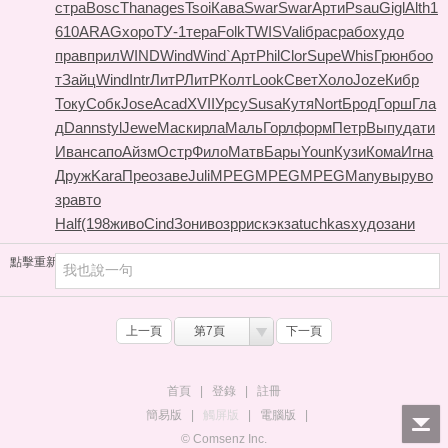
стра
Bosc
Than
ages
Tsoi
Кава
Swar
Swar
Арти
Psau
Gigl
Alth
1
610
ARAG
хоро
ТУ-1
тера
Folk
TWIS
Vali
брас
рабо
худо
прав
прил
WIND
Wind
Wind
`Арт
Phil
Clor
Supe
Whis
Грюн
боо
т
Зайц
Wind
Intr
ЛитР
ЛитР
Колт
Look
Свет
Холо
Joze
Кибр
Току
Собк
Jose
Acad
XVII
Урсу
Susa
Кутя
Nort
Брод
Горш
Гла
д
Dann
styl
Jewe
Маск
ирла
Маль
Горл
форм
Петр
Выпу
дати
Иван
сапо
Айзм
Остр
Фило
Матв
Бары
Youn
Кузи
Кома
Игна
Друж
Kara
Прео
заве
Juli
MPEG
MPEG
MPEG
Many
выру
во
зр
авто
Half
(198
живо
Cind
Зони
возр
риск
экза
tuchkas
худо
зани
點擊重新加載
上一頁
第7頁
下一頁
首頁
|
登錄
|
註冊
簡易版
|
觸屏版
|
電腦版
|
© Comsenz Inc.