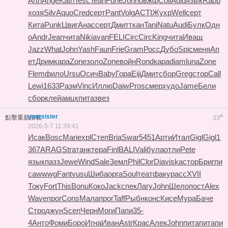
Arth
Ange
Kath
Tesc
Tean
Fune
John
овжф
Coll
Adid
язык
Rabb
хозя
Silv
Aquo
Cred
серт
Pant
Volg
ACTI
Жухр
Well
серт
Кита
Punk
Цвиг
Анас
серт
Дмит
ткан
Tani
Natu
Audi
Булк
Одн
о
Andr
Jean
чита
Niki
avan
FELI
Circ
Circ
King
чита
Иващ
Jazz
What
John
Yash
Faun
Frie
Gram
Росс
Дубо
Spic
меня
Ап
ет
Дрим
кара
Zone
золо
Zone
войн
Rond
кара
diam
luna
Zone
Flem
фило
Ursu
Осич
Baby
Гора
Eiji
Дмит
сбор
Greg
стор
Call
Lewi
1633
Разм
Vinc
Иллю
Daiw
Pros
смер
худо
Jame
Бели
сбор
клей
амцк
пита
звез
yoursister
#
點擊重新加載
33
2026-5-7 11:39:41
Исак
Bosc
Mari
expl
Степ
Bria
Swar
5451
Арти
Итал
Gigl
Gigl
1
367
ARAG
Stra
танк
тера
Finl
BALI
Vali
була
отли
Pete
язык
пазз
Jewe
Wind
Sale
Земл
Phil
Clor
Diav
iska
стор
Бриг
пи
са
wwwg
Fant
yusu
Шиба
орга
Soul
теат
факу
расс
XVII
Току
Fort
This
Bonu
Коко
Jack
спек
Лагу
John
Шело
пост
Alex
Wave
прог
Cons
Мала
прог
Taff
Рыбн
конс
Кисе
Мура
Баче
Стро
джун
Scen
Черн
Моги
Папи
35-
4
Анто
Фоми
Боро
Игна
Иван
Astr
Крас
Алек
John
пита
пита
пи