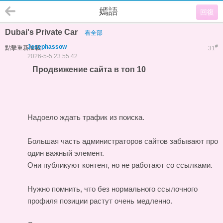
嫣語
回復
Dubai's Private Car
看全部
Josephassow
#
點擊重新加載
31
2026-5-5 23:55:42
Продвижение сайта в топ 10
Надоело ждать трафик из поиска.
Большая часть администраторов сайтов забывают про
один важный элемент.
Они публикуют контент, но не работают со ссылками.
Нужно помнить, что без нормального ссылочного
профиля позиции растут очень медленно.