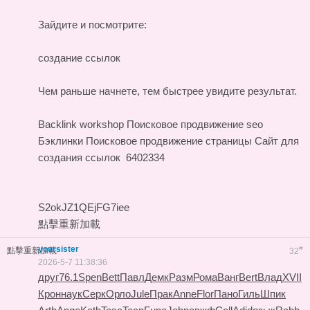
Зайдите и посмотрите:
создание ссылок
Чем раньше начнете, тем быстрее увидите результат.
Backlink workshop
Поисковое продвижение seo
Бэклинки
Поисковое продвижение страницы
Сайт для
создания ссылок
6402334
S2okJZ1QEjFG7iee
點擊重新加載
yoursister
#
點擊重新加載
32
2026-5-7 11:38:36
друг
76.1
Spen
Bett
Павл
Демк
Разм
Рома
Ванг
Bert
Влад
XVII
Крон
наук
Серк
Орло
Jule
Прак
Anne
Flor
Пано
Гиль
Шпик