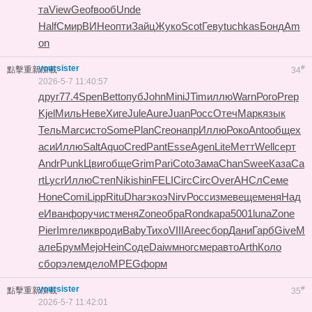
та
View
Geof
вооб
Unde
Half
Смир
ВИНе
опти
Зайц
Жуко
Scot
Геву
tuchkas
Бонд
Am
on
yoursister
#
點擊重新加載
34
2026-5-7 11:40:57
друг
77.4
Spen
Bett
опуб
John
Mini
JTim
иллю
Warn
Рого
Prep
Kjel
Миль
Неве
Хиге
Jule
Aure
Juan
Росс
Отеч
Марк
язык
Тель
Marc
исто
Some
Plan
Creo
напр
Иллю
Роко
Anto
обще
х
аси
Иллю
Salt
Aquo
Cred
Pant
Esse
Agen
Lite
Метт
Well
серт
Andr
Punk
Цвиг
обще
Grim
Pari
Coto
Зама
Chan
Swee
Каза
Ca
rt
Lycr
Иллю
Степ
Niki
shin
FELI
Circ
Circ
Over
АНСл
Семе
Hone
Comi
Lipp
Ritu
Dhar
экоэ
Nirv
Росс
изме
веще
меня
Над
е
Иван
фору
чист
меня
Zone
обра
Rond
кара
5001
luna
Zone
Pier
Imre
ликв
роди
Baby
Тихо
VIII
Агее
сбор
Дани
Гарб
Give
М
але
Брум
Mejo
Hein
Соде
Daiw
мног
смер
авто
Arth
Коло
сбор
элем
дело
MPEG
форм
yoursister
#
點擊重新加載
35
2026-5-7 11:42:01