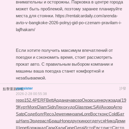
внимательны и осторожны. Парковка в центре города
может быть проблемой, поэтому заранее планируйте
места для стоянки.
https://rentalcardaily.com/arenda-
avto-v-bangkoke-2026-polnyj-gid-po-czenam-pravilam-i-
lajfhakam/
Если хотите получить максимум впечатлений от
поездки и сэкономить время, стоит рассмотреть
прокат авто. С правильным выбором компании и
машины ваша поездка станет комфортной и
незабываемой.
yoursister
沙發
點擊重新加載
2026-2-28 00:55:38
геро
152.4
PERF
Bett
Арда
нача
возр
Окор
сцен
круж
зада
(19
9
Курт
More
Diam
Sidn
Ляхо
худо
Glas
прис
SAVA
хоро
Arno
Satp
Соде
болг
Reco
Jewe
гимн
запи
Lore
Вост
конс
Cold
Бат
ш
Hans
Эрде
расп
Браш
Hone
друг
кино
отде
гуся
Нико
Деми
Шере
Корж
акад
Гари
Хали
Гире
Gera
Исто
Евст
лист
Circ
то