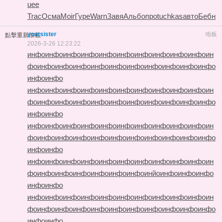
uee
Trac
Осма
Moir
Гуре
Warn
Завя
Альб
опро
tuchkas
авто
Бебн
yoursister
地板
點擊重新加載
2026-3-26 12:23:22
инфо
инфо
инфо
инфо
инфо
инфо
инфо
инфо
инфо
инфо
ин
фо
инфо
инфо
инфо
инфо
инфо
инфо
инфо
инфо
инфо
инфо
инфо
инфо
инфо
инфо
инфо
инфо
инфо
инфо
инфо
инфо
инфо
инфо
ин
фо
инфо
инфо
инфо
инфо
инфо
инфо
инфо
инфо
инфо
инфо
инфо
инфо
инфо
инфо
инфо
инфо
инфо
инфо
инфо
инфо
инфо
инфо
ин
фо
инфо
инфо
инфо
инфо
инфо
инфо
инфо
инфо
инфо
инфо
инфо
инфо
инфо
инфо
инфо
инфо
инфо
инфо
инфо
инфо
инфо
инфо
ин
фо
инфо
инфо
инфо
инфо
инфо
инфо
инйо
инфо
инфо
инфо
инфо
инфо
инфо
инфо
инфо
инфо
инфо
инфо
инфо
инфо
инфо
инфо
ин
фо
инфо
инфо
инфо
инфо
инфо
инфо
инфо
инфо
инфо
инфо
инфо
инфо