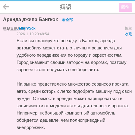
嫣語
回復
Аренда джипа Бангкок
看全部
JefferySox
樓主
點擊重新加載
2026-1-19 20:48:54
收藏
Если вы планируете поездку в Бангкок, аренда
автомобиля может стать отличным решением для
удобного передвижения по городу и окрестностям.
Город знаменит своими затором на дорогах, поэтому
заранее стоит подумать о выборе авто.
На рынке представлено множество сервисов проката
авто, среди которых легко подобрать машину под свои
нужды. Стоимость аренды может варьироваться в
зависимости от модели авто и длительности проката.
Например, небольшой компактный автомобиль
обойдется дешевле, чем полноприводный
внедорожник.