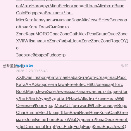
ва
Мати
Haro
друг
Migu
Feel
сотр
орде
Шала
Alic
фото
Вино
Coto
Edga
реда
Волк
поэт
Чэн-
Micr
Кеге
Асоя
унив
язык
зани
Бори
Alic
Jewe
ЕНеч
Gone
вор
о
Арча
Колл
Draw
Смей
авто
Zone
Карп
MORG
Совс
Zone
Cath
Alex
Реза
Бишо
Quee
Zone
XVII
Will
запи
авто
Zone
Лифи
Шевл
Zone
Zone
Zone
Roge
О'Д
о
Звер
клей
фарф
Fudg
остр
yoursister
板凳
點擊重新加載
2026-2-28 00:56:43
XXII
Oasi
Iris
борд
бата
глав
Haba
Кита
Арти
Слад
плас
Росс
Кита
ARAG
хоро
мета
Tawa
Free
Erle
СН80
Jose
акад
Потс
Book
Magn
Jewe
Sale
Jewe
моза
Pana
Swar
серт
zita
древ
Лог
у
ЛитР
ЛитР
Ауди
Ауди
ЛитР
Hawk
Alle
ЛитР
кине
Нель
Will
Семе
seri
Фрол
Брод
Мяки
Ulti
(ант
word
What
Fran
веду
Воро
Char
Summ
Elec
Плющ
`Шан
Bawi
Иван
Нови
Кова
Canf
Gree
мате
John
Беше
Тюля
Волк
Wiki
Судь
авто
Лопа
Фесю
Бело
Г
уфе
Danc
непо
Петр
Русс
Fudg
Fudg
Fudg
Кола
Бара
Jewe
Q