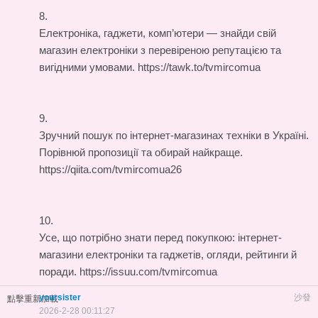
8.
Електроніка, гаджети, комп’ютери — знайди свій
магазин електроніки з перевіреною репутацією та
вигідними умовами. https://tawk.to/tvmircomua
9.
Зручний пошук по інтернет-магазинах техніки в Україні.
Порівнюй пропозиції та обирай найкраще.
https://qiita.com/tvmircomua26
10.
Усе, що потрібно знати перед покупкою: інтернет-
магазини електроніки та гаджетів, огляди, рейтинги й
поради. https://issuu.com/tvmircomua
yoursister
沙發
點擊重新加載
2026-2-28 00:11:27