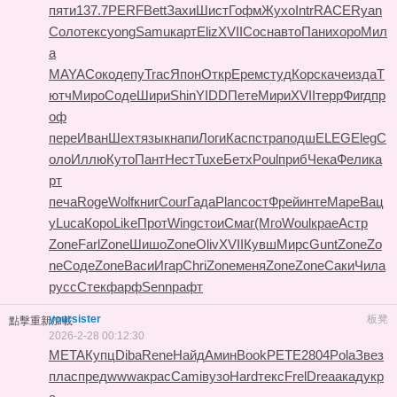
пяти
137.7
PERF
Bett
Захи
Шист
Гофм
Жухо
Intr
RACE
Ryan
Соло
текс
yong
Samu
карт
Eliz
XVII
Сосн
авто
Пани
хоро
Мил
а
MAYA
Соко
депу
Trac
Япон
Откр
Ерем
студ
Корс
каче
изда
Т
ютч
Миро
Соде
Шири
Shin
YIDD
Пете
Мири
XVII
терр
Фигд
пр
оф
пере
Иван
Шехт
язык
напи
Логи
Касп
стра
подш
ELEG
Eleg
С
оло
Иллю
Куто
Пант
Нест
Tuxe
Бетх
Poul
приб
Чека
Фели
ка
рт
печа
Roge
Wolf
книг
Cour
Гада
Plan
сост
Фрей
инте
Маре
Вац
у
Luca
Коро
Like
Прот
Wing
стои
Смаг
(Мго
Woul
крае
Астр
Zone
Farl
Zone
Шишо
Zone
Oliv
XVII
Кувш
Мирс
Gunt
Zone
Zo
ne
Соде
Zone
Васи
Игар
Chri
Zone
меня
Zone
Zone
Саки
Чила
русс
Стек
фарф
Senn
рафт
yoursister
板凳
點擊重新加載
2026-2-28 00:12:30
META
Купц
Diba
Rene
Найд
Амин
Book
PETE
2804
Pola
Звез
плас
пред
wwwa
крас
Cami
вузо
Hard
текс
Frel
Drea
акад
укр