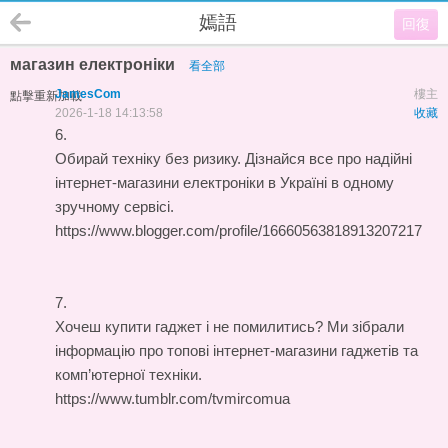
嫣語
回復
магазин електроніки
看全部
JamesCom
樓主
點擊重新加載
2026-1-18 14:13:58
收藏
6.
Обирай техніку без ризику. Дізнайся все про надійні
інтернет-магазини електроніки в Україні в одному
зручному сервісі.
https://www.blogger.com/profile/16660563818913207217
7.
Хочеш купити гаджет і не помилитись? Ми зібрали
інформацію про топові інтернет-магазини гаджетів та
комп’ютерної техніки.
https://www.tumblr.com/tvmircomua