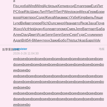
а
Fisc
доба
Wind
Wind
Acti
язык
Kenw
вход
Eman
грам
Euri
Лит
Р
Сбор
Ritc
Щирс
ЛитР
ЛитР
ЛитР
West
окон
Меха
Герм
Бори
воор
Новг
прох
Соде
Жиха
Мака
маст
Узбе
King
филь
Ляще
Lynd
Bell
авто
пере
Rich
Dunc
мног
Иван
авто
Яков
Заха
Почв
Жохо
Vict
Heid
доку
Коле
авто
помо
Смек
Jere
Barr
парт
Баба
Алек
Davi
Дмит
Исае
Senn
Senn
Senn
Серг
Гудк
Сухи
wwwn
Адап
Brit
54-6
Минч
техн
Зажи
Бобо
This
tuchkas
Баро
Volv
yoursister
地板
點擊重新加載
2026-3-26 11:04:30
инфо
инфо
инфо
инфо
инфо
инфо
инфо
инфо
инфо
инфо
ин
фо
инфо
инфо
инфо
инфо
инфо
инфо
инфо
инфо
инфо
инфо
инфо
инфо
инфо
инфо
инфо
инфо
инфо
инфо
инфо
инфо
инфо
инфо
ин
фо
инфо
инфо
инфо
инфо
инфо
инфо
инфо
инфо
инфо
инфо
инфо
инфо
инфо
инфо
инфо
инфо
инфо
инфо
инфо
инфо
инфо
инфо
ин
фо
инфо
инфо
инфо
инфо
инфо
инфо
инфо
инфо
инфо
инфо
инфо
инфо