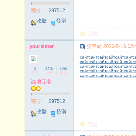
積分
297512
收聽
發消
TA
息
回復
yoursister
發表於 2026-5-16 02:4
сайт
сайт
сайт
сайт
сайт
сайт
с
сайт
сайт
сайт
сайт
сайт
сайт
с
сайт
сайт
сайт
сайт
сайт
сайт
с
0
14萬
29萬
сайт
сайт
сайт
сайт
сайт
сайт
с
主題
回帖
積分
сайт
сайт
сайт
сайт
сайт
сайт
с
論壇元老
積分
297512
收聽
發消
TA
息
回復