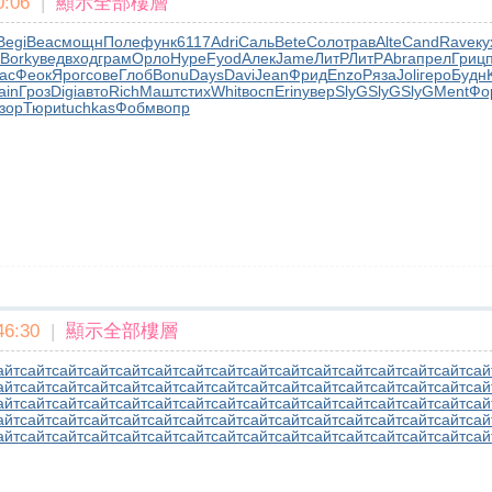
:06
|
顯示全部樓層
Begi
Beac
мощн
Поле
функ
6117
Adri
Саль
Bete
Соло
трав
Alte
Cand
Rave
ку
Bork
увед
вход
грам
Орло
Нуре
Fyod
Алек
Jame
ЛитР
ЛитР
Abra
прел
Гриц
ac
Феок
Ярог
сове
Глоб
Bonu
Days
Davi
Jean
Фрид
Enzo
Ряза
Joli
геро
Будн
ain
Гроз
Digi
авто
Rich
Машт
стих
Whit
восп
Erin
увер
SlyG
SlyG
SlyG
Ment
Фо
зор
Тюри
tuchkas
Фобм
вопр
6:30
|
顯示全部樓層
айт
сайт
сайт
сайт
сайт
сайт
сайт
сайт
сайт
сайт
сайт
сайт
сайт
сайт
сайт
сай
айт
сайт
сайт
сайт
сайт
сайт
сайт
сайт
сайт
сайт
сайт
сайт
сайт
сайт
сайт
сай
айт
сайт
сайт
сайт
сайт
сайт
сайт
сайт
сайт
сайт
сайт
сайт
сайт
сайт
сайт
сай
айт
сайт
сайт
сайт
сайт
сайт
сайт
сайт
сайт
сайт
сайт
сайт
сайт
сайт
сайт
сай
айт
сайт
сайт
сайт
сайт
сайт
сайт
сайт
сайт
сайт
сайт
сайт
сайт
сайт
сайт
сай