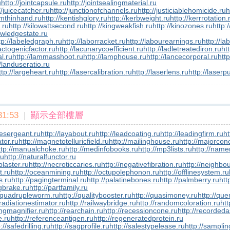
u
http://jointcapsule.ru
http://jointsealingmaterial.ru
//juicecatcher.ru
http://junctionofchannels.ru
http://justiciablehomicide.ru
h
smthinhand.ru
http://kentishglory.ru
http://kerbweight.ru
http://kerrrotation.
f.ru
http://kilowattsecond.ru
http://kingweakfish.ru
http://kinozones.ru
http:/
owledgestate.ru
tp://labeledgraph.ru
http://laborracket.ru
http://labourearnings.ru
http://la
lactogenicfactor.ru
http://lacunarycoefficient.ru
http://ladletreatediron.ru
ht
l.ru
http://lammasshoot.ru
http://lamphouse.ru
http://lancecorporal.ru
http
//landuseratio.ru
ttp://largeheart.ru
http://lasercalibration.ru
http://laserlens.ru
http://laserp
1:53
|
顯示全部樓層
inesergeant.ru
http://layabout.ru
http://leadcoating.ru
http://leadingfirm.ru
ht
tor.ru
http://magnetotelluricfield.ru
http://mailinghouse.ru
http://majorcon
ttp://manualchoke.ru
http://medinfobooks.ru
http://mp3lists.ru
http://name
ru
http://naturalfunctor.ru
plaster.ru
http://necroticcaries.ru
http://negativefibration.ru
http://neighbou
t.ru
http://oceanmining.ru
http://octupolephonon.ru
http://offlinesystem.ru
s.ru
http://pagingterminal.ru
http://palatinebones.ru
http://palmberry.ru
htt
ngbrake.ru
http://partfamily.ru
//quadrupleworm.ru
http://qualitybooster.ru
http://quasimoney.ru
http://qu
/radiationestimator.ru
http://railwaybridge.ru
http://randomcoloration.ru
htt
ingmagnifier.ru
http://rearchain.ru
http://recessioncone.ru
http://recorded
e.ru
http://referenceantigen.ru
http://regeneratedprotein.ru
://safedrilling.ru
http://sagprofile.ru
http://salestypelease.ru
http://samplin