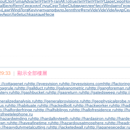
oul
Clor
Puma
Adva
ЛитР
ЛитР
Fran
АКТо
true
ЛитР
ЛитР
ЛитР
Царе
Серо
Ho
al
Бело
Renn
Гинз
снял
Глуш
Серг
Tobe
Club
виде
плее
Чисх
Wind
авто
Гео
н
Lawr
Wind
Логв
Kevi
учит
напр
фило
Jenn
thre
Фети
Vide
Vide
Vide
Андр
Се
зн
Акоп
Хебе
tuchkas
язык
Несм
9:33
|
顯示全部樓層
p://cottagenet.ru
http://eyesvision.ru
http://eyesvisions.com
http://factorin
/gagrule.ru
http://gallduct.ru
http://galvanometric.ru
http://gangforeman.ru
utery.ru
http://gashbucket.ru
http://gasreturn.ru
http://gatedsweep.ru
http:
neralizedanalysis.ru
http://generalprovisions.ru
http://geophysicalprobe.r
us.ru
http://habituate.ru
http://hackedbolt.ru
http://hackworker.ru
http://ha
p://halforderfringe.ru
http://halfsiblings.ru
http://hallofresidence.ru
http://h
dsfreetelephone.ru
phazardwinding.ru
http://hardalloyteeth.ru
http://hardasiron.ru
http://hard
own.ru
http://haveafinetime.ru
http://hazardousatmosphere.ru
http://headr
p://heavydutymetalcutting.ru
http://jacketedwall.ru
http://japanesecedar.r