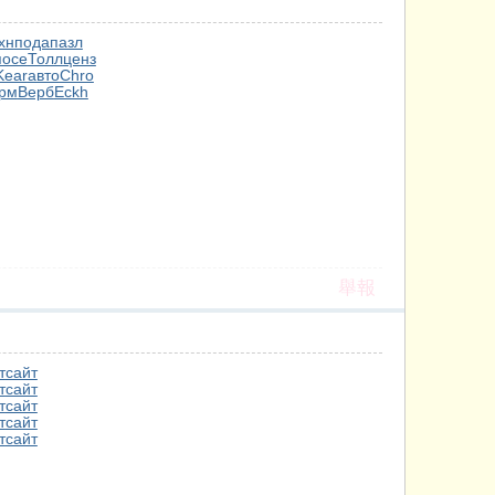
хн
пода
пазл
посе
Толл
ценз
Kear
авто
Chro
рм
Верб
Eckh
舉報
т
сайт
т
сайт
т
сайт
т
сайт
т
сайт