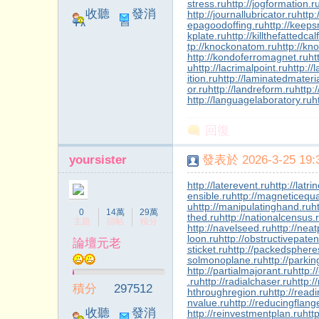
stress.ru
http://jogformation.r
收聽
發消
http://journallubricator.ru
http:
epagoodoffing.ru
http://keep
TA
息
kplate.ru
http://killthefattedcal
tp://knockonatom.ru
http://kn
http://kondoferromagnet.ru
ht
u
http://lacrimalpoint.ru
http://
ition.ru
http://laminatedmateria
or.ru
http://landreform.ru
http:
http://languagelaboratory.ru
h
回復
yoursister
發表於 2026-3-25 19:3
http://laterevent.ru
http://latr
ensible.ru
http://magneticequa
u
http://manipulatinghand.ru
h
0
14萬
29萬
thed.ru
http://nationalcensus.
主題
回帖
積分
http://navelseed.ru
http://neat
loon.ru
http://obstructivepaten
論壇元老
sticket.ru
http://packedsphere
solmonoplane.ru
http://parki
http://partialmajorant.ru
http:
.ru
http://radialchaser.ru
http:/
積分
297512
hthroughregion.ru
http://read
nvalue.ru
http://reducingflang
收聽
發消
http://reinvestmentplan.ru
http