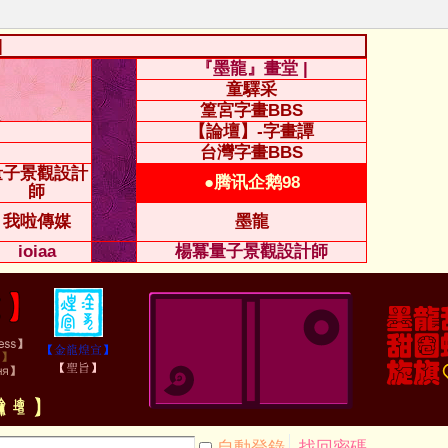
|
『墨龍』畫堂 |
童驛采
篁宮字畫BBS
【論壇】-字畫譚
台灣字畫BBS
量子景觀設計
●腾讯企鹅98
師
我啦傳媒
墨龍
ioiaa
楊冪量子景觀設計師
自動登錄
找回密碼