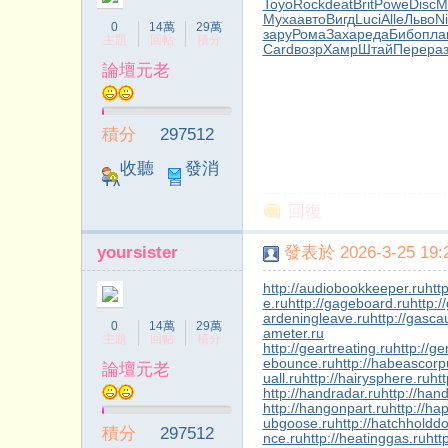
Toyo
Rock
deat
Brit
Powe
Disc
M
Муха
авто
Вигд
Luci
Alle
Льво
Ni
0
14萬
29萬
зару
Рома
Заха
реда
Бибо
пла
主題
回帖
積分
Card
возр
Хамр
Штай
Пере
ра
論壇元老
院
積分
297512
收聽
發消
TA
息
回復
yoursister
發表於 2026-3-25 19:2
http://audiobookkeeper.ru
htt
e.ru
http://gageboard.ru
http:/
ardeningleave.ru
http://gasca
0
14萬
29萬
ameter.ru
主題
回帖
積分
http://geartreating.ru
http://ge
ebounce.ru
http://habeascorp
論壇元老
uall.ru
http://hairysphere.ru
htt
http://handradar.ru
http://han
http://hangonpart.ru
http://ha
ubgoose.ru
http://hatchholdd
積分
297512
nce.ru
http://heatinggas.ru
htt