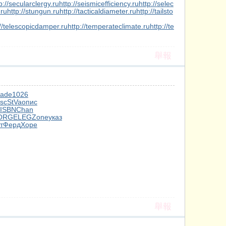
p://secularclergy.ru
http://seismicefficiency.ru
http://selec
.ru
http://stungun.ru
http://tacticaldiameter.ru
http://tailsto
://telescopicdamper.ru
http://temperateclimate.ru
http://te
舉報
ade
1026
sc
StVa
опис
ISBN
Chan
ORG
ELEG
Zone
указ
т
Ферд
Хоре
舉報