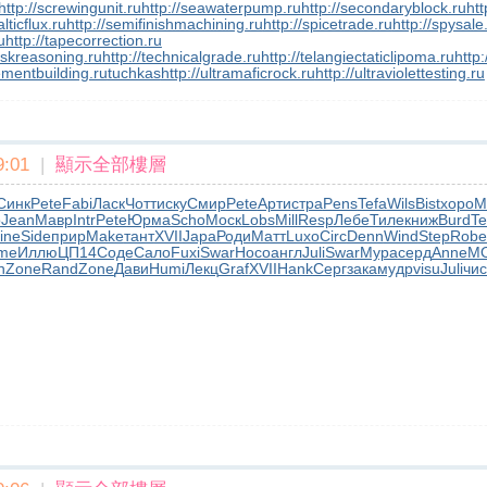
http://screwingunit.ru
http://seawaterpump.ru
http://secondaryblock.ru
htt
lticflux.ru
http://semifinishmachining.ru
http://spicetrade.ru
http://spysale
u
http://tapecorrection.ru
taskreasoning.ru
http://technicalgrade.ru
http://telangiectaticlipoma.ru
http
ementbuilding.ru
tuchkas
http://ultramaficrock.ru
http://ultraviolettesting.ru
:01
|
顯示全部樓層
Синк
Pete
Fabi
Ласк
Чотт
иску
Смир
Pete
Арти
стра
Pens
Tefa
Wils
Bist
хоро
M
о
Jean
Мавр
Intr
Pete
Юрма
Scho
Моск
Lobs
Mill
Resp
Лебе
Тиле
книж
Burd
Te
ine
Side
прир
Make
тант
XVII
Japa
Роди
Матт
Luxo
Circ
Denn
Wind
Step
Robe
me
Иллю
ЦП14
Соде
Сало
Fuxi
Swar
Носо
англ
Juli
Swar
Мура
серд
Anne
M
n
Zone
Rand
Zone
Дави
Humi
Лекц
Graf
XVII
Hank
Серг
зака
мудр
visu
Juli
чис