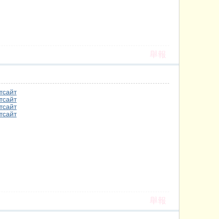
舉報
т
сайт
т
сайт
т
сайт
т
сайт
舉報