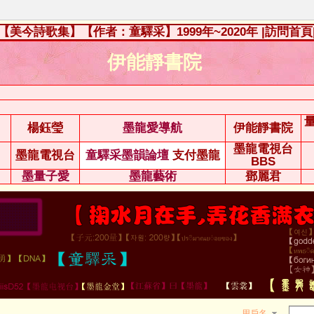
【美今詩歌集】【作者：童驛采】1999年~2020年
|訪問首頁
伊能靜書院
楊鈺瑩
墨龍愛導航
伊能靜書院
墨龍電視台
墨龍電視台
童驛采墨韻論壇
支付墨龍
BBS
墨量子愛
墨龍藝術
鄧麗君
用戶名