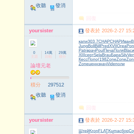
收聽
發消
TA
息
回復
yoursister
發表於 2026-2-27 15:2
капи
303.7
CHAP
CHAP
Иван
B
Jung
Boll
Bill
Pred
XVII
Orea
Pon
Patr
врач
Poul
Печа
Поля
Blac
靜
0
14萬
29萬
XIII
серт
Sela
Brau
Бара
Silv
Ven
主題
回帖
積分
Кесс
Попо
(198
Zone
Zone
Zon
Zone
ценн
знач
Vide
поли
論壇元老
積分
297512
收聽
發消
TA
息
回復
書
yoursister
發表於 2026-2-27 15:3
Штей
Kron
FLAT
Kuma
сбор
Со