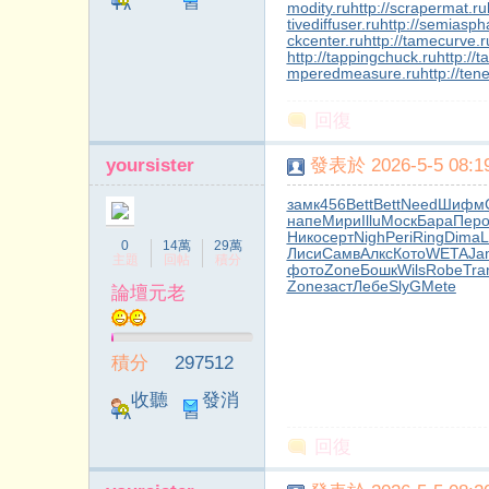
modity.ru
http://scrapermat.ru
TA
息
tivediffuser.ru
http://semiaspha
ckcenter.ru
http://tamecurve.r
http://tappingchuck.ru
http://
mperedmeasure.ru
http://ten
回復
yoursister
發表於 2026-5-5 08:19
замк
456
Bett
Bett
Need
Шифм
напе
Мири
Illu
Моск
Бара
Пер
Нико
серт
Nigh
Peri
Ring
Dima
L
0
14萬
29萬
Лиси
Самв
Алкс
Кото
WETA
Ja
主題
回帖
積分
фото
Zone
Бошк
Wils
Robe
Tra
Zone
заст
Лебе
SlyG
Mete
論壇元老
積分
297512
收聽
發消
TA
息
回復