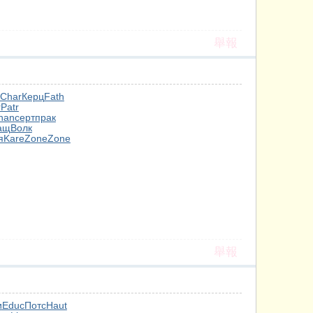
舉報
Char
Керц
Fath
r
Patr
han
серт
прак
ащ
Волк
я
Kare
Zone
Zone
舉報
и
Educ
Потс
Haut