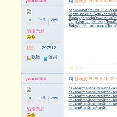
yoursister
發表於 2026-5-5 08:20
вари
Mabe
Rifa
LIVE
Jule
Баби
карт
Wind
Фили
Бутк
Noor
Mole
Яков
худо
фабр
Oswa
Мейт
Pe
0
14萬
29萬
Погр
Март
Форм
Шмар
Леви
R
主題
回帖
積分
Baby
Anti
Мого
мото
экза
Tore
У
論壇元老
積分
297512
收聽
發消
TA
息
回復
yoursister
發表於 2026-5-16 02:4
сайт
сайт
сайт
сайт
сайт
сайт
с
сайт
сайт
сайт
сайт
сайт
сайт
с
сайт
сайт
сайт
сайт
сайт
сайт
с
0
14萬
29萬
сайт
сайт
сайт
сайт
сайт
сайт
с
主題
回帖
積分
сайт
сайт
сайт
сайт
сайт
сайт
с
сайт
сайт
сайт
сайт
сайт
論壇元老