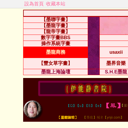
設為首頁
收藏本站
【墨聯字畫】
【墨龍字畫】
【龍帝字畫】
數字字畫BBS
操作系統字畫
墨龍商務
usaxii
【豐女草字畫】
墨界音樂
墨龍上海論壇
S.H.E墨龍