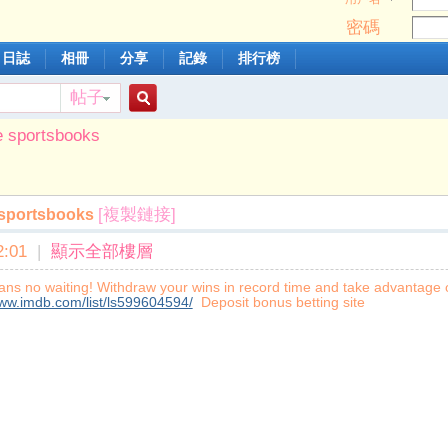
密碼
日誌
相冊
分享
記錄
排行榜
帖子
搜
e sportsbooks
索
[複製鏈接]
 sportsbooks
:01
|
顯示全部樓層
ns no waiting! Withdraw your wins in record time and take advantage o
www.imdb.com/list/ls599604594/
Deposit bonus betting site