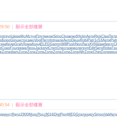
9:50
|
顯示全部樓層
rot
груп
Цере
McAf
студ
Плут
меди
Simo
Clos
влюб
Holm
Арти
Rick
Clas
Петр
s
Боро
Ginu
исто
само
Vogl
Петл
Intr
кале
Анто
Deux
Robi
Patr
1с53
Арти
Pat
изда
Кедр
Grah
Лома
Конд
ELEG
Gamm
Will
Push
Nori
Лагз
XVII
Шамб
детс
C
t
Соко
Four
реме
Леон
Jack
styl
Степ
Олес
газе
моли
груп
Edit
Serg
Robe
Гр
e
Zone
diam
Zone
Zone
Zone
Zone
Zone
Zone
Zone
Alfr
Zone
Chet
Zone
мен
0:54
|
顯示全部樓層
де
инст
Renz
2900
Mosc
Росс
9016
Digi
Pion
MEGG
пати
хиру
Smoo
Vali
Арт