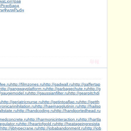
wa
Lion
трав
м
Розо
Бард
ли
Филя
Рыбч
舉報
gfee.ru
http://filmzones.ru
http://gadwall.ru
http://gaffertap
http://gangwayplatform.ru
http://garbagechute.ru
http://g
//gaugemodel.ru
http://gaussianfilter.ru
http://gearpitchdi
u
http://geriatricnurse.ru
http://getintoaflap.ru
http://getth
dronicannihilation.ru
http://haemagglutinin.ru
http://hailsq
altstate.ru
http://handcoding.ru
http://handportedhead.ru
enedconcrete.ru
http://harmonicinteraction.ru
http://hartla
egulator.ru
http://heartofgold.ru
http://heatageingresista
u
http://jibtypecrane.ru
http://jobabandonment.ru
http://job