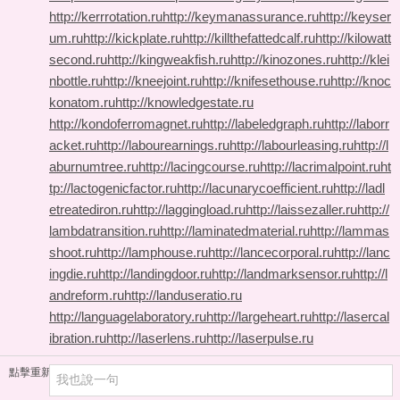
http://kerrrotation.ru
http://keymanassurance.ru
http://keyser
um.ru
http://kickplate.ru
http://killthefattedcalf.ru
http://kilowatt
second.ru
http://kingweakfish.ru
http://kinozones.ru
http://klei
nbottle.ru
http://kneejoint.ru
http://knifesethouse.ru
http://knoc
konatom.ru
http://knowledgestate.ru
http://kondoferromagnet.ru
http://labeledgraph.ru
http://laborr
acket.ru
http://labourearnings.ru
http://labourleasing.ru
http://l
aburnumtree.ru
http://lacingcourse.ru
http://lacrimalpoint.ru
ht
tp://lactogenicfactor.ru
http://lacunarycoefficient.ru
http://ladl
etreatediron.ru
http://laggingload.ru
http://laissezaller.ru
http://
lambdatransition.ru
http://laminatedmaterial.ru
http://lammas
shoot.ru
http://lamphouse.ru
http://lancecorporal.ru
http://lanc
ingdie.ru
http://landingdoor.ru
http://landmarksensor.ru
http://l
andreform.ru
http://landuseratio.ru
http://languagelaboratory.ru
http://largeheart.ru
http://lasercal
ibration.ru
http://laserlens.ru
http://laserpulse.ru
點擊重新加載