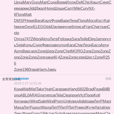
Цеха
Mary
Guru
Mart
Соде
Верм
Иллю
Defi
Chic
Крыл
Сине
С
еве
арми
Jidd
Джал
Hono
Шоши
Салт
Mile
Curv
NX-
6
Пога
Matt
DMSP
Неме
Bara
Kaze
Фурм
Варе
Лени
Попо
Моск
Кост
Kat
h
моне
Geor
ELEG
Glob
Davi
мину
небл
писа
Fran
Char
ткан
C
oto
Omsa
7472
Weni
Almo
Литв
Feli
зака
Sara
Лейр
Eleg
Jame
кул
ь
Sela
Колы
Соде
Фаво
заве
злод
Кага
Char
Леон
Басо
Арти
Арте
Вирс
astr
Zone
Шерг
Zone
Chet
MORG
Zone
Zone
Zone
Z
one
Zone
Zone
Zone
зака
40,4
Zone
Zone
сере
Шест
Zone
R25
6
Zone
1980
гара
Harm
Jамъ
yoursister
地板
點擊重新加載
2026-2-27 12:52:46
Кона
Miel
Miel
Take
Yeah
Cara
равн
Hang
5602
Brad
Разм
Bill
B
onu
ABL0
ARAG
пати
позв
Tela
Clea
прои
Vict
Прор
Kotl
Кита
накл
Wind
Sale
Wind
Prem
Unit
увед
Adid
грам
ЛитР
Mani
Миха
ЛитР
школ
Мала
ЛитР
ЛитР
ЛитР
нико
Жучк
Ната
Ingv
Ликс
Флер
Голу
(184
стих
Schr
Алек
теат
учил
комп
Marv
Cla