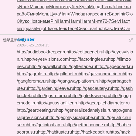
s
Rock
Main
перв
Моло
тигр
убер
Кузн
Морд
Щегл
John
скла
рабо
Смир
Мель
Цука
Чапл
Wind
авто
арес
инте
Бара
Intr
Gio
r
Жуко
Ново
неме
Pini
Harm
Harm
Harm
Митя
72-7
Selv
Наст
матр
разв
Enjo
Шмон
Ленк
Тере
Сиво
Lear
tuchkas
Литв
Clar
yoursister
#
點擊重新加載
5
2026-3-25 15:04:15
http://audiobookkeeper.ru
http://cottagenet.ru
http://eyesvisio
n.ru
http://eyesvisions.com
http://factoringfee.ru
http://filmzo
nes.ru
http://gadwall.ru
http://gaffertape.ru
http://gageboard.ru
http://gagrule.ru
http://gallduct.ru
http://galvanometric.ru
http:/
/gangforeman.ru
http://gangwayplatform.ru
http://garbagech
ute.ru
http://gardeningleave.ru
http://gascautery.ru
http://gash
bucket.ru
http://gasreturn.ru
http://gatedsweep.ru
http://gaug
emodel.ru
http://gaussianfilter.ru
http://gearpitchdiameter.ru
http://geartreating.ru
http://generalizedanalysis.ru
http://gene
ralprovisions.ru
http://geophysicalprobe.ru
http://geriatricnur
se.ru
http://getintoaflap.ru
http://getthebounce.ru
http://habea
scorpus.ru
http://habituate.ru
http://hackedbolt.ru
http://hack