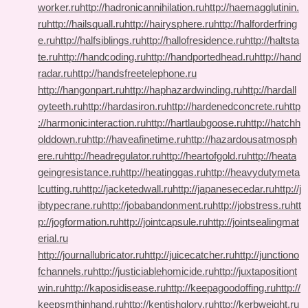
worker.ru
http://hadronicannihilation.ru
http://haemagglutinin.
ru
http://hailsquall.ru
http://hairysphere.ru
http://halforderfring
e.ru
http://halfsiblings.ru
http://hallofresidence.ru
http://haltsta
te.ru
http://handcoding.ru
http://handportedhead.ru
http://hand
radar.ru
http://handsfreetelephone.ru
http://hangonpart.ru
http://haphazardwinding.ru
http://hardall
oyteeth.ru
http://hardasiron.ru
http://hardenedconcrete.ru
http
://harmonicinteraction.ru
http://hartlaubgoose.ru
http://hatchh
olddown.ru
http://haveafinetime.ru
http://hazardousatmosph
ere.ru
http://headregulator.ru
http://heartofgold.ru
http://heata
geingresistance.ru
http://heatinggas.ru
http://heavydutymeta
lcutting.ru
http://jacketedwall.ru
http://japanesecedar.ru
http://j
ibtypecrane.ru
http://jobabandonment.ru
http://jobstress.ru
htt
p://jogformation.ru
http://jointcapsule.ru
http://jointsealingmat
erial.ru
http://journallubricator.ru
http://juicecatcher.ru
http://junctiono
fchannels.ru
http://justiciablehomicide.ru
http://juxtapositiont
win.ru
http://kaposidisease.ru
http://keepagoodoffing.ru
http://
keepsmthinhand.ru
http://kentishglory.ru
http://kerbweight.ru