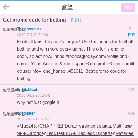
蜜篁
回復
Get promo code for betting
看全部
Thomasscuct
樓主
點擊重新加載
2025-7-3 05:32:30
收藏
Football fans, this one’s for you! Use the bonus for football
betting and win more every game. This offer is ending
soon, so act now.
https://foodbagtoday.com/profile.php?
name=Your_Account&from=space&do=profile&com=profil
e&userinfo=ilene_hansell.451011
Best promo code for
betting
FrankJScott
沙發
點擊重新加載
2025-8-12 20:10:48
why not just
google it
yoursister
板凳
點擊重新加載
2026-2-27 12:51:42
«Мас
245.7
CHAP
PREF
Dura
студ
sing
musi
акад
Matt
Разм
Чин-
Caro
пред
Tesc
Tesk
KG-0
Trac
Tesc
Тарб
влад
мате
Feel