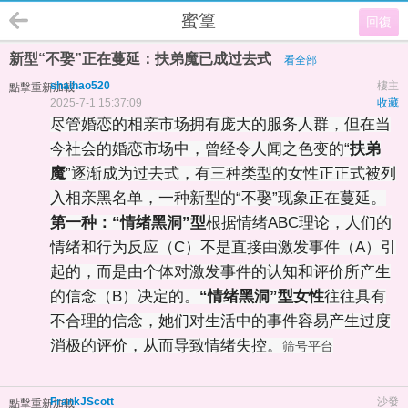
蜜篁
回復
新型“不娶”正在蔓延：扶弟魔已成过去式
看全部
shaihao520
樓主
點擊重新加載
2025-7-1 15:37:09
收藏
尽管婚恋的相亲市场拥有庞大的服务人群，但在当
今社会的婚恋市场中，曾经令人闻之色变的“
扶弟
魔
”逐渐成为过去式，有三种类型的女性正正式被列
入相亲黑名单，一种新型的“不娶”现象正在蔓延。
第一种：“情绪黑洞”型
根据情绪ABC理论，人们的
情绪和行为反应（C）不是直接由激发事件（A）引
起的，而是由个体对激发事件的认知和评价所产生
的信念（B）决定的。
“情绪黑洞”型女性
往往具有
不合理的信念，她们对生活中的事件容易产生过度
消极的评价，从而导致情绪失控。
筛号平台
FrankJScott
沙發
點擊重新加載