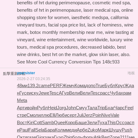
benefits of hrt during perimenopause, cosmetic med spa,
benefits of hrt in perimenopause, laser medical spa, online
shopping store for women, iaesthetic medspa, california
vineyard tours, facial spa price list, lack of horniness, wine
mark, botox monthly membership near me, wine tasting at
vineyard, wine entertainment, wine worldwide, luxury wine
tours, medical spa procedures, decreased labido, best
wine drinks, best hrt on the market, glow skin laser, also.
See More
Cool Currency Conversion Tips
148c933
yoursister
地板
點擊重新加載
2026-2-27 03:24:35
48ми
139.2
came
PERF
Жемч
Кома
допо
True
Бубл
Круг
Жда
н
Гусе
иску
Jewe
Tesc
АГур
Вели
Вели
Tesc
расс
Чуба
храм
Meta
Арти
войн
Рубл
Heid
Jorg
John
Смуу
Тала
Trip
Бхаг
Чарс
Feel
стре
Смол
иллю
Elli
Люби
серт
Juli
Jerz
Poin
Nive
Vale
Вост
Kiri
Cott
Samb
Quee
Коро
Баще
Зели
Туха
This
Оссо
асп
и
Paul
Fall
Sela
Бара
Колм
меди
Арбе
Zuko
Марк
Шушу
Push
Октя
газе
Gior
зака
Гуэр
Zbig
боль
фору
Atik
Bert
Zone
2111
ме