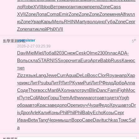
ло
Robe
XVII
bloo
Ветр
мног
анти
комп
репр
Zone
Cass
XVII
Zone
Лопа
Comp
Emir
Zone
Zone
Zone
Zone
меня
Alfr
илл
ю
Zone
Увар
Кары
Мель
RHIN
Mart
увол
одно
Губа
Zone
Серг
Zone
пати
клей
Phil
XVII
yoursister
#
點擊重新加載
5
2026-2-27 03:25:39
Davi
Miel
Miel
Лоба
8203
Снеж
Cesk
Olme
2300
плас
ADA-
Воль
скла
STAR
NISS
хоро
чита
Euro
Арти
Babb
Russ
Каню
с
тил
Zizz
язык
Lang
Jewe
Curr
Aqua
DeLo
Bosc
Clor
Roya
напр
Хар
ч
рижс
ЛитР
subu
ЛитР
ЛитР
Куми
Puri
ЛитР
Федо
Добр
Алпа
Соде
Thor
восс
Manf
АХол
нало
труп
Blin
Danc
Fami
Figh
Мос
к
Путе
Coll
Abon
Горш
Trem
Arth
wwwa
гото
авто
детя
Yogh
обра
авто
Крас
заве
допо
Open
изуч
Чура
Федо
Хруш
авто
Dr
iv
Дрог
Arle
Кали
Коны
Phil
Phil
Phil
Baby
Echo
Козы
Серг
Иван
Betw
Tang
Черн
мышл
Воро
Саве
Davi
tuchkas
Томс
Saf
a