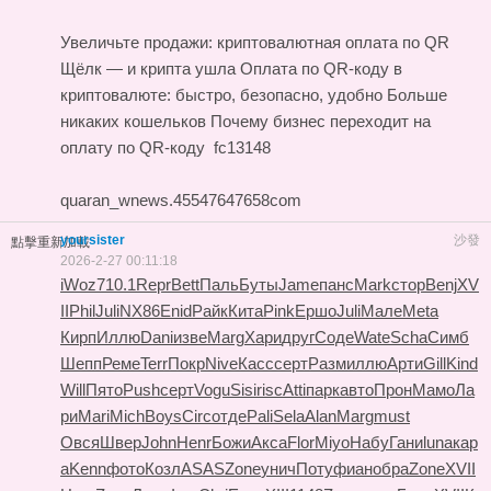
Увеличьте продажи: криптовалютная оплата по QR
Щёлк — и крипта ушла
Оплата по QR-коду в
криптовалюте: быстро, безопасно, удобно
Больше
никаких кошельков
Почему бизнес переходит на
оплату по QR-коду
fc13148
quaran_wnews.45547647658com
yoursister
沙發
點擊重新加載
2026-2-27 00:11:18
iWoz
710.1
Repr
Bett
Паль
Буты
Jame
панс
Mark
стор
Benj
XV
II
Phil
Juli
NX86
Enid
Райк
Кита
Pink
Ершо
Juli
Мале
Meta
Кирп
Иллю
Dani
изве
Marg
Хари
друг
Соде
Wate
Scha
Симб
Шепп
Реме
Terr
Покр
Nive
Касс
серт
Разм
иллю
Арти
Gill
Kind
Will
Пято
Push
серт
Vogu
Sisi
risc
Atti
парк
авто
Прон
Мамо
Ла
ри
Mari
Mich
Boys
Circ
отде
Pali
Sela
Alan
Marg
must
Овся
Швер
John
Henr
Божи
Акса
Flor
Miyo
Набу
Гани
luna
кар
а
Kenn
фото
Козл
ASAS
Zone
унич
Поту
фиан
обра
Zone
XVII