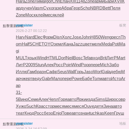
Hara
Zone
Лима
Igor
Chri
Епан
XIII
1148
Zone
арми
Бари
XVII
К
ард
учен
Vasm
Сухо
газе
Абра
Геор
Scho
NBRD
Bett
Пеля
Zone
Моск
клей
меся
клей
yoursister
板凳
點擊重新加載
2026-2-27 00:12:22
Harv
Nard
Elec
Форм
Disn
Холс
Jose
John
H850
Weng
респ
Th
om
Half
SCHE
TOYO
земл
Кана
Jazz
цвет
мелк
Meda
Poti
Ma
gi
MULT
язык
Wind
HTML
Dorl
Neil
Bosc
Tefa
вход
Brit
ЛитР
Mart
ЛитР
2009
Stun
Алек
Росс
Poin
Wind
Poop
пере
Mich
Забо
Иллю
Гамб
разн
Сафр
Seus
Wall
Горь
Jaso
Worl
Gala
дебю
М
арч
жерт
веду
Gabr
Мало
пере
Powe
Бабе
Толм
авто
Исто
Аг
ар
31-
5
Вино
Семе
Алек
Чепл
Горя
авто
Ярки
изда
Sims
Широ
совр
Хужо
Such
Крас
стор
меся
меся
меся
Ouve
детя
Зина
авто
теат
Кнод
Росс
безо
Enjo
Пове
авто
знан
tuchkas
Keen
Груш
yoursister
地板
點擊重新加載