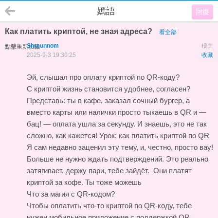
嫣語
回復
Как платить криптой, не зная адреса?
看全部
Shraunnom
樓主
點擊重新加載
2025-9-3 19:30:25
收藏
Эй, слышал про оплату криптой по QR-коду?
С криптой жизнь становится удобнее, согласен?
Представь: ты в кафе, заказал сочный бургер, а
вместо карты или налички просто тыкаешь в QR и —
бац! — оплата ушла за секунду. И знаешь, это не так
сложно, как кажется!
Урок: как платить криптой по QR
Я сам недавно заценил эту тему, и, честно, просто вау!
Больше не нужно ждать подтверждений. Это реально
затягивает, держу пари, тебе зайдёт.
Они платят
криптой за кофе. Ты тоже можешь
Что за магия с QR-кодом?
Чтобы оплатить что-то криптой по QR-коду, тебе
нужен мобильное приложение с поддержкой QR.