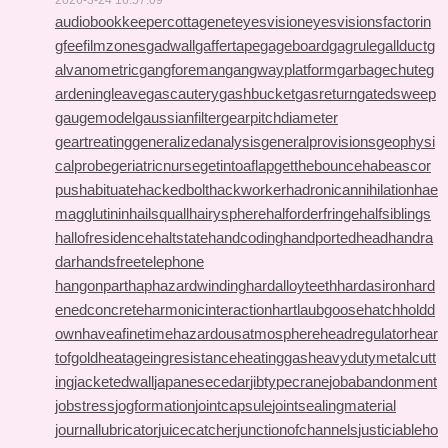
2026-3-24 16:57:09
audiobookkeeper
cottagenet
eyesvision
eyesvisions
factorin
gfee
filmzones
gadwall
gaffertape
gageboard
gagrule
gallduct
g
alvanometric
gangforeman
gangwayplatform
garbagechute
g
ardeningleave
gascautery
gashbucket
gasreturn
gatedsweep
gaugemodel
gaussianfilter
gearpitchdiameter
geartreating
generalizedanalysis
generalprovisions
geophysi
calprobe
geriatricnurse
getintoaflap
getthebounce
habeascor
pus
habituate
hackedbolt
hackworker
hadronicannihilation
hae
magglutinin
hailsquall
hairysphere
halforderfringe
halfsiblings
hallofresidence
haltstate
handcoding
handportedhead
handra
dar
handsfreetelephone
hangonpart
haphazardwinding
hardalloyteeth
hardasiron
hard
enedconcrete
harmonicinteraction
hartlaubgoose
hatchholdd
own
haveafinetime
hazardousatmosphere
headregulator
hear
tofgold
heatageingresistance
heatinggas
heavydutymetalcutt
ing
jacketedwall
japanesecedar
jibtypecrane
jobabandonment
jobstress
jogformation
jointcapsule
jointsealingmaterial
journallubricator
juicecatcher
junctionofchannels
justiciableho