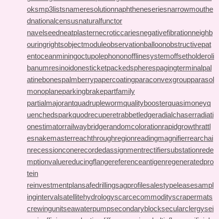
oks
mp3lists
nameresolution
naphtheneseries
narrowmouthe
d
nationalcensus
naturalfunctor
navelseed
neatplaster
necroticcaries
negativefibration
neighb
ouringrights
objectmodule
observationballoon
obstructivepat
ent
oceanmining
octupolephonon
offlinesystem
offsetholder
oli
banumresinoid
onesticket
packedspheres
pagingterminal
pal
atinebones
palmberry
papercoating
paraconvexgroup
parasol
monoplane
parkingbrake
partfamily
partialmajorant
quadrupleworm
qualitybooster
quasimoney
q
uenchedspark
quodrecuperet
rabbetledge
radialchaser
radiati
onestimator
railwaybridge
randomcoloration
rapidgrowth
rattl
esnakemaster
reachthroughregion
readingmagnifier
rearchai
n
recessioncone
recordedassignment
rectifiersubstation
rede
mptionvalue
reducingflange
referenceantigen
regeneratedpro
tein
reinvestmentplan
safedrilling
sagprofile
salestypelease
sampl
inginterval
satellitehydrology
scarcecommodity
scrapermat
s
crewingunit
seawaterpump
secondaryblock
secularclergy
sei