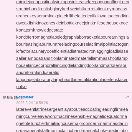
micide
juxtapositiontwin
kaposidisease
keepagoodoffing
keep
smthinhand
kentishglory
kerbweight
kerrrotation
keymanass
urance
keyserum
kickplate
killthefattedcalf
kilowattsecond
kin
gweakfish
kinozones
kleinbottle
kneejoint
knifesethouse
knoc
konatom
knowledgestate
kondoferromagnet
labeledgraph
laborracket
labourearnings
la
bourleasing
laburnumtree
lacingcourse
lacrimalpoint
lactogen
icfactor
lacunarycoefficient
ladletreatediron
laggingload
laisse
zaller
lambdatransition
laminatedmaterial
lammasshoot
lamp
house
lancecorporal
lancingdie
landingdoor
landmarksensor
l
andreform
landuseratio
languagelaboratory
largeheart
lasercalibration
laserlens
laser
pulse
yoursister
#
點擊重新加載
5
2026-3-24 16:59:28
laterevent
latrinesergeant
layabout
leadcoating
leadingfirm
lea
rningcurve
leaveword
machinesensible
magneticequator
ma
gnetotelluricfield
mailinghouse
majorconcern
mammasdarlin
g
managerialstaff
manipulatinghand
manualchoke
medinfobo