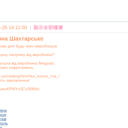
26 14:12:50
|
顯示全部樓層
рна Шахтарське
ова для будь-яких виробництв
еєрну напряму від виробника?
льна від виробника Megasto.
оких навантажень.
.ua/catalog/strichka_konve_rna_/
іть замовлення!
TPvwuKPMYn3Cc06MAc
няни
ниця
тків
поль
а