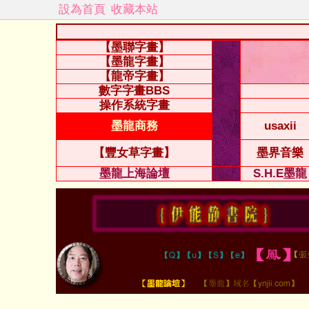
設為首頁
收藏本站
【墨聯字畫】
【墨龍字畫】
【龍帝字畫】
數字字畫BBS
操作系統字畫
墨龍商務
usaxii
【豐女草字畫】
墨界音樂
墨龍上海論壇
S.H.E墨龍