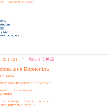
TPvwuKPMYn3Cc06MAc
піль
інкове
чів
еркаси
ова Біляївка
20 14:31:17
|
顯示全部樓層
ерна ціна Бориспіль
ити зараз
річку обрати для свого бізнесу?
ід виробника Megasto.
вування.
.ua/catalog/strichka_konve_rna_/
звертайтесь сьогодні!