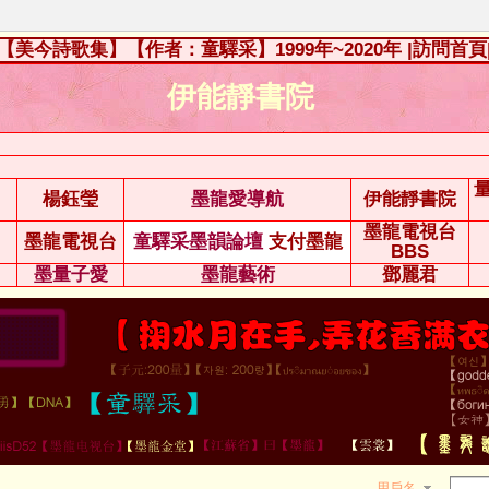
【美今詩歌集】【作者：童驛采】1999年~2020年
|訪問首頁
伊能靜書院
楊鈺瑩
墨龍愛導航
伊能靜書院
墨龍電視台
墨龍電視台
童驛采墨韻論壇
支付墨龍
BBS
墨量子愛
墨龍藝術
鄧麗君
用戶名