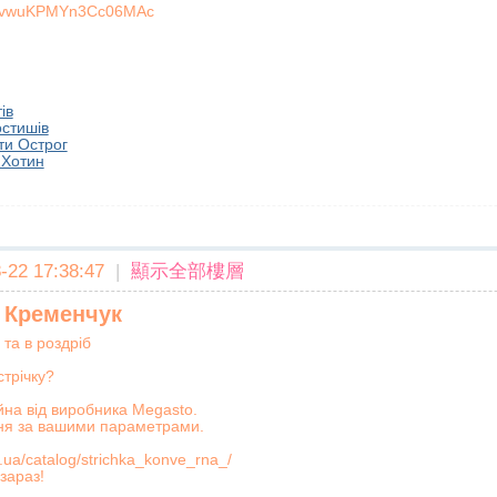
TPvwuKPMYn3Cc06MAc
ів
остишів
ти Острог
 Хотин
22 17:38:47
|
顯示全部樓層
а Кременчук
та в роздріб
стрічку?
йна від виробника Megasto.
ня за вашими параметрами.
.ua/catalog/strichka_konve_rna_/
зараз!