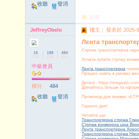
收聽
發消
TA
息
回復
JeffreyObelo
樓主
|
發表於 2025-8-
Лєнта транспорте
Стрічка транспортерна харч
16
198
484
主題
回帖
積分
Хочете купити стрічку конв
中級會員
Лєнта транспортерна
преміа
Працює навіть в умовах вис
Деталі - https://megasto.com
積分
484
Дізнайтесь більше та оформ
收聽
發消
Промокод для знижки: vL
TA
息
Гарного дня!
Читайте ще:
Транспортерна стрічка Гли
Стрічка конвеєрна ціна Він
Лєнта транспортерна Хорос
Транспортерна стрічка Ніко
Стрічка конвеєрна Миронівк