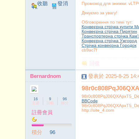
收聽
發消
Промокод для знижки: vL
TA
息
Дякуємо за увагу!
Обговорення по темі тут:
Конвеєрна стрічка купити М
Конвеєрна стрічка Пирятин
Транспортерна стрічка Кам'
Конвеєрна стрічка Ужгород
Стрічка конвеєрна Городок
cb9ac7f
回復
Bernardnom
發表於 2025-8-25 14:4
98r0c808PqJ06QXAp
98r0c808PqJ06QXApxT5_Des
16
9
96
BBCode
主題
回帖
積分
98r0c808PqJ06QXApxT5_Des
http://site_4.com
註冊會員
積分
96