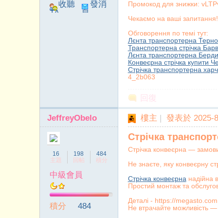
收聽
發消
Промокод для знижки: vL
TA
息
Чекаємо на ваші запитання!
Обговорення по темі тут:
Лєнта транспортерна Терно
Транспортерна стрічка Барв
Лєнта транспортерна Берди
院
Конвеєрна стрічка купити Ч
Стрічка транспортерна харч
4_2b063
回復
JeffreyObelo
樓主
|
發表於 2025-8-
Стрічка транспорт
Стрічка конвеєрна — замов
16
198
484
主題
回帖
積分
Не знаєте, яку конвеєрну ст
中級會員
Стрічка конвеєрна
надійна в
Простий монтаж та обслуго
Деталі - https://megasto.com
積分
484
Не втрачайте можливість — 