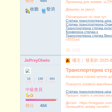
積分
484
Промокод для знижки: vL
收聽
發消
Дякуємо за увагу!
TA
息
Обговорення по темі тут:
Стрічка транспортерна ціна
Стрічка транспортерна Очак
Транспортерна стрічка купи
Конвеєрна стрічка к
Транспортерна стрічка Вино
c9331ad
靜
回復
JeffreyObelo
樓主
|
發表於 2025-8-
Транспортерна ст
Конвеєрна стрічка купити д
16
198
484
主題
回帖
積分
Плануєте оновити виробнич
中級會員
Стрічка транспортерна ціна
書
Працює навіть в умовах вис
Деталі - https://megasto.com
積分
484
Залишайте заявку онлайн!