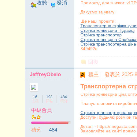
收聽
發消
Промокод для знижки: vL
TA
息
Дякуємо за увагу!
Ще наші проекти:
Транспортерна стрічка купи
Стрічка конвеєрна Підгайці
Стрічка транспортер
Стрічка конвеєрна Слобожа
Стрічка транспортерна ціна 
349492a
回復
JeffreyObelo
樓主
|
發表於 2025-8-
Транспортерна стр
Стрічка конвеєрна ціна опто
16
198
484
主題
回帖
積分
Плануєте оновити виробнич
中級會員
Стрічка транспортерна хар
Доступні будь-які розміри та
Деталі - https://megasto.com
積分
484
Замовляйте на сайті прямо 