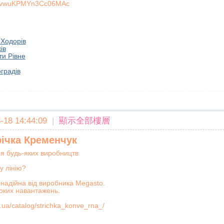
TPvwuKPMYn3Cc06MAc
 Ходорів
ів
ти Рівне
градів
18 14:44:09
|
顯示全部樓層
річка Кременчук
ля будь-яких виробництв
у лінію?
надійна від виробника Megasto.
оких навантажень.
.ua/catalog/strichka_konve_rna_/