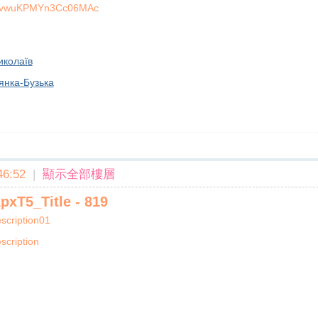
TPvwuKPMYn3Cc06MAc
иколаїв
янка-Бузька
6:52
|
顯示全部樓層
xT5_Title - 819
cription01
cription