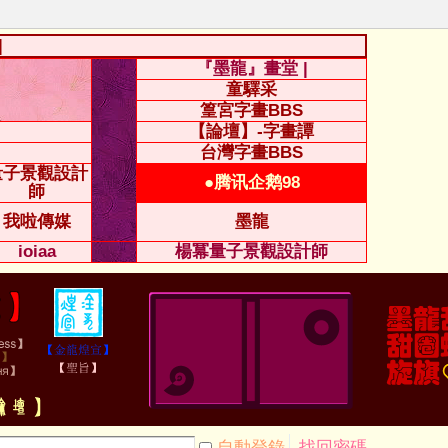
|
『墨龍』畫堂 |
童驛采
篁宮字畫BBS
【論壇】-字畫譚
台灣字畫BBS
量子景觀設計
●腾讯企鹅98
師
我啦傳媒
墨龍
ioiaa
楊冪量子景觀設計師
自動登錄
找回密碼