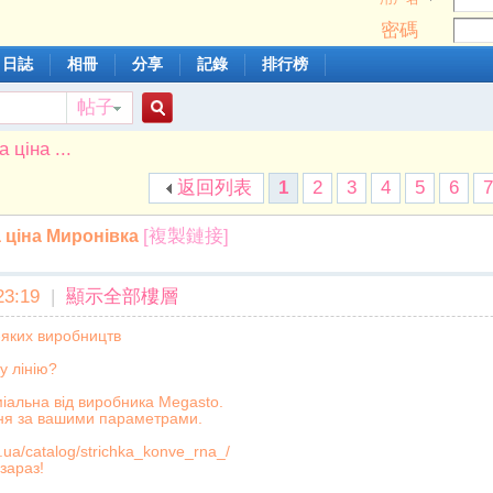
密碼
日誌
相冊
分享
記錄
排行榜
帖子
搜
 ціна ...
返回列表
1
2
3
4
5
6
索
[複製鏈接]
 ціна Миронівка
3:19
|
顯示全部樓層
-яких виробництв
у лінію?
іальна від виробника Megasto.
ня за вашими параметрами.
.ua/catalog/strichka_konve_rna_/
зараз!