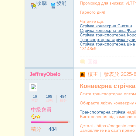
收聽
發消
Промокод для знижки: vL
TA
息
Гарного дня!
Читайте ще:
Стрічка конвеєрна Снятин
Стрічка конвеєрна ціна Фаст
Стрічка транспортерна Кор
Транспортерна стрічка купи
Стрічка транспортерна ціна
13148c9
回復
JeffreyObelo
樓主
|
發表於 2025-8-
Конвеєрна стрічк
Лєнта транспортерна оптом 
16
198
484
主題
回帖
積分
Обираєте якісну конвеєрну 
中級會員
Транспортерна стрічка
наді
Виготовлення під замовлен
Деталі - https://megasto.com
積分
484
Замовляйте на сайті прямо 