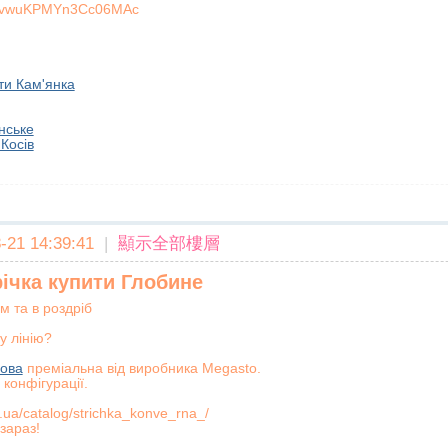
TPvwuKPMYn3Cc06MAc
ти Кам'янка
нське
Косів
21 14:39:41
|
顯示全部樓層
ічка купити Глобине
м та в роздріб
у лінію?
чова
преміальна від виробника Megasto.
 конфігурації.
.ua/catalog/strichka_konve_rna_/
зараз!