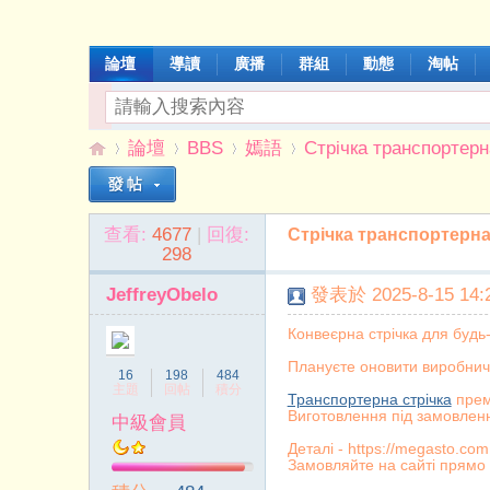
論壇
導讀
廣播
群組
動態
淘帖
論壇
BBS
嫣語
Стрічка транспортерна
查看:
4677
|
回復:
Стрічка транспортерна
伊
»
›
›
›
298
JeffreyObelo
發表於 2025-8-15 14:2
Конвеєрна стрічка для будь
Плануєте оновити виробнич
16
198
484
主題
回帖
積分
Транспортерна стрічка
прем
Виготовлення під замовлен
中級會員
Деталі - https://megasto.com
能
Замовляйте на сайті прямо 