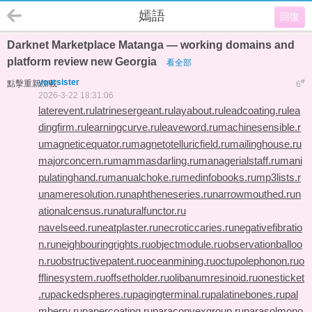
嫣語
回復
Darknet Marketplace Matanga — working domains and
platform review new Georgia
看全部
yoursister
#
點擊重新加載
6
2026-3-22 18:31:06
laterevent.ru
latrinesergeant.ru
layabout.ru
leadcoating.ru
lea
dingfirm.ru
learningcurve.ru
leaveword.ru
machinesensible.r
u
magneticequator.ru
magnetotelluricfield.ru
mailinghouse.ru
majorconcern.ru
mammasdarling.ru
managerialstaff.ru
mani
pulatinghand.ru
manualchoke.ru
medinfobooks.ru
mp3lists.r
u
nameresolution.ru
naphtheneseries.ru
narrowmouthed.ru
n
ationalcensus.ru
naturalfunctor.ru
navelseed.ru
neatplaster.ru
necroticcaries.ru
negativefibratio
n.ru
neighbouringrights.ru
objectmodule.ru
observationballoo
n.ru
obstructivepatent.ru
oceanmining.ru
octupolephonon.ru
o
fflinesystem.ru
offsetholder.ru
olibanumresinoid.ru
onesticket
.ru
packedspheres.ru
pagingterminal.ru
palatinebones.ru
pal
mberry.ru
papercoating.ru
paraconvexgroup.ru
parasolmono