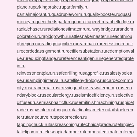
plane.ru
parkingbrake.ru
partfamily.ru
partialmajorant.ru
quadrupleworm.ru
qualitybooster.ru
quasi
money.ru
quenchedspark.ru
quodrecuperet.ru
rabbetledge.ru
radialchaser.ru
radiationestimator.ru
railwaybridge.ru
random
coloration.ru
rapidgrowth.ru
rattlesnakemaster.ru
reachthrou
ghregion.ru
readingmagnifier.ru
rearchain.ru
recessioncone.r
u
recordedassignment.ru
rectifiersubstation.ru
redemptionval
ue.ru
reducingflange.ru
referenceantigen.ru
regeneratedprote
in.ru
reinvestmentplan.ru
safedrilling.ru
sagprofile.ru
salestypelea
se.ru
samplinginterval.ru
satellitehydrology.ru
scarcecommo
dity.ru
scrapermat.ru
screwingunit.ru
seawaterpump.ru
seco
ndaryblock.ru
secularclergy.ru
seismicefficiency.ru
selective
diffuser.ru
semiasphalticflux.ru
semifinishmachining.ru
spicet
rade.ru
spysale.ru
stungun.ru
tacticaldiameter.ru
tailstockcen
ter.ru
tamecurve.ru
tapecorrection.ru
tappingchuck.ru
taskreasoning.ru
technicalgrade.ru
telangiec
taticlipoma.ru
telescopicdamper.ru
temperateclimate.ru
temp