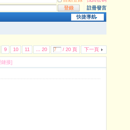
登錄
註冊發言
快捷導航
9
10
11
... 20
/ 20 頁
下一頁
製鏈接]