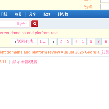
密碼
日誌
相冊
分享
記錄
排行榜
帖子
搜
rent domains and platform revi ...
返回列表
1 ...
2
3
4
5
6
7
8
索
[複
ent domains and platform review August 2025 Georgia
:11
|
顯示全部樓層