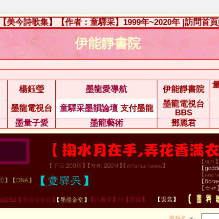
【美今詩歌集】【作者：童驛采】1999年~2020年
|訪問首頁
伊能靜書院
楊鈺瑩
墨龍愛導航
伊能靜書院
墨龍電視台
墨龍電視台
童驛采墨韻論壇
支付墨龍
BBS
墨量子愛
墨龍藝術
鄧麗君
用戶名