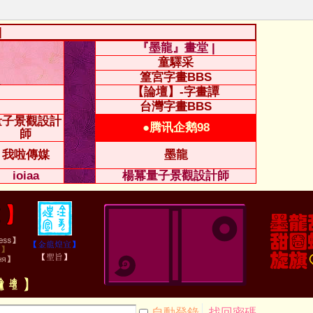
|
『墨龍』畫堂 |
童驛采
篁宮字畫BBS
【論壇】-字畫譚
台灣字畫BBS
量子景觀設計
●腾讯企鹅98
師
我啦傳媒
墨龍
ioiaa
楊冪量子景觀設計師
自動登錄
找回密碼