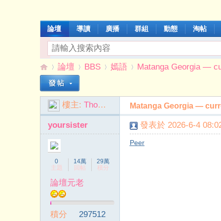
論壇
導讀
廣播
群組
動態
淘帖
論壇
BBS
嫣語
Matanga Georgia — cur
樓主:
Thomasfem
Matanga Georgia — curr
伊
»
›
›
›
yoursister
發表於 2026-6-4 08:02
Peer
0
14萬
29萬
主題
回帖
積分
論壇元老
能
積分
297512