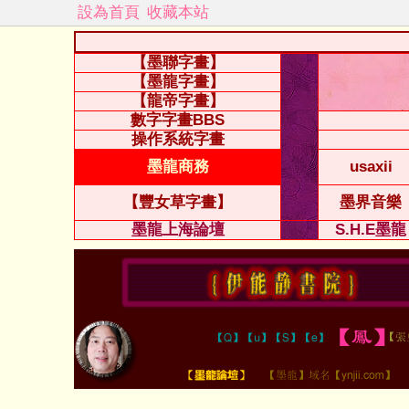
設為首頁
收藏本站
【墨聯字畫】
【墨龍字畫】
【龍帝字畫】
數字字畫BBS
操作系統字畫
墨龍商務
usaxii
【豐女草字畫】
墨界音樂
墨龍上海論壇
S.H.E墨龍