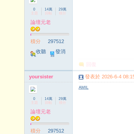
0
14萬
29萬
主題
回帖
積分
論壇元老
積分
297512
收聽
發消
TA
息
回復
yoursister
發表於 2026-6-4 08:15
AMIL
0
14萬
29萬
主題
回帖
積分
論壇元老
積分
297512