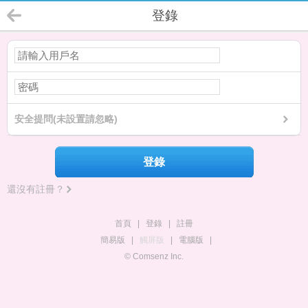
登錄
安全提問(未設置請忽略)
登錄
還沒有註冊？
首頁
|
登錄
|
註冊
簡易版
|
觸屏版
|
電腦版
|
© Comsenz Inc.