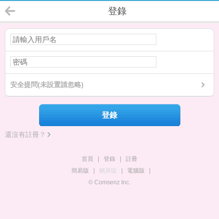
登錄
安全提問(未設置請忽略)
登錄
還沒有註冊？
首頁
|
登錄
|
註冊
簡易版
|
觸屏版
|
電腦版
|
© Comsenz Inc.