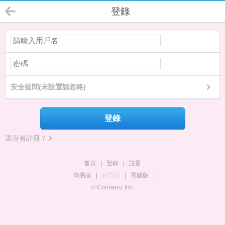
登錄
安全提問(未設置請忽略)
登錄
還沒有註冊？
首頁
|
登錄
|
註冊
簡易版
|
觸屏版
|
電腦版
|
© Comsenz Inc.