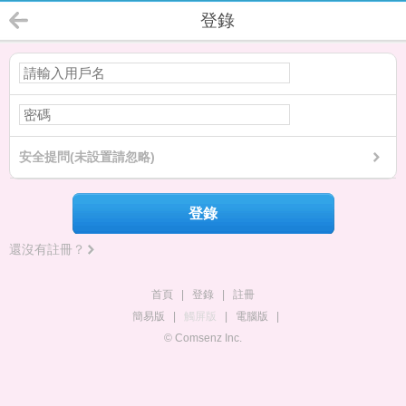
登錄
安全提問(未設置請忽略)
登錄
還沒有註冊？
首頁
|
登錄
|
註冊
簡易版
|
觸屏版
|
電腦版
|
© Comsenz Inc.