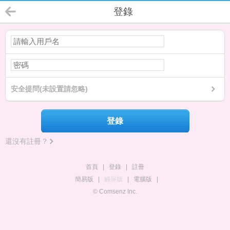
登錄
安全提問(未設置請忽略)
登錄
還沒有註冊？
首頁
|
登錄
|
註冊
簡易版
|
觸屏版
|
電腦版
|
© Comsenz Inc.