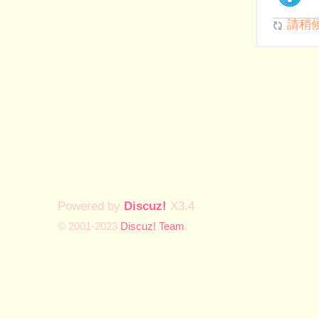
請稍候.
Powered by
Discuz!
X3.4
© 2001-2023
Discuz! Team
.