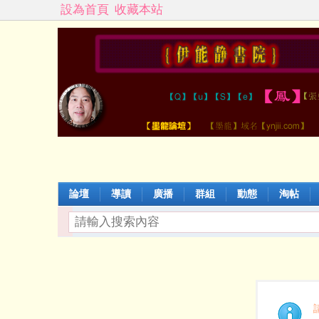
設為首頁
收藏本站
論壇
導讀
廣播
群組
動態
淘帖