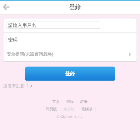
登錄
安全提問(未設置請忽略)
登錄
還沒有註冊？
首頁
|
登錄
|
註冊
簡易版
|
觸屏版
|
電腦版
|
© Comsenz Inc.