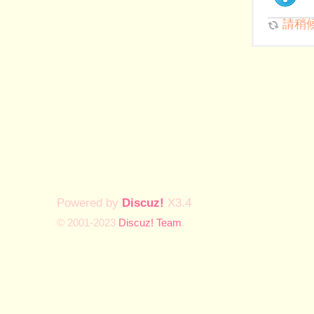
請稍候.
Powered by
Discuz!
X3.4
© 2001-2023
Discuz! Team
.