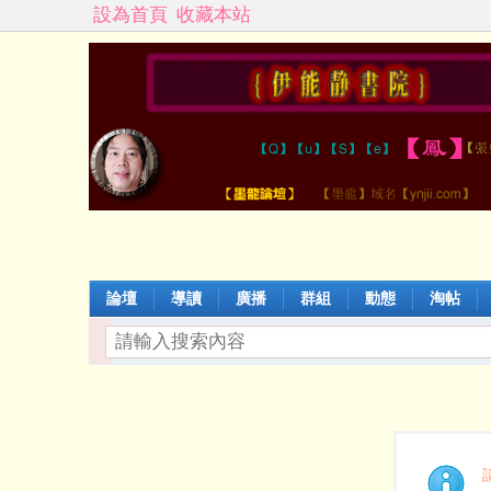
設為首頁
收藏本站
論壇
導讀
廣播
群組
動態
淘帖