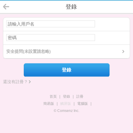
登錄
安全提問(未設置請忽略)
登錄
還沒有註冊？
首頁
|
登錄
|
註冊
簡易版
|
觸屏版
|
電腦版
|
© Comsenz Inc.