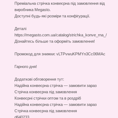
Преміальна
стрічка конвеєрна під замовлення
від
виробника Megasto.
Доступні будь-які розміри та конфігурації.
Деталі
https://megasto.com.ua/catalog/strichka_konve_rna_/
Дізнайтесь більше та оформіть замовлення!
Промокод для знижки: vLTPvwuKPMYn3Cc06MAc
Гарного дня!
Додаткові обговорення тут:
Надійна конвеєрна стрічка — замовити зараз
Стрічка конвеєрна під замовлення
Конвеєрні стрічки оптом та в роздріб
Надійна конвеєрна стрічка — замовити зараз
Стрічка конвеєрна під замовлення
d640233