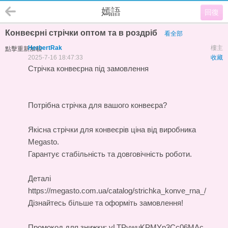
嫣語
回復
Конвеєрні стрічки оптом та в роздріб
看全部
HerbertRak
樓主
點擊重新加載
2025-7-16 18:47:33
收藏
Стрічка конвеєрна під замовлення
Потрібна стрічка для вашого конвеєра?
Якісна
стрічки для конвеєрів ціна
від виробника
Megasto.
Гарантує стабільність та довговічність роботи.
Деталі
https://megasto.com.ua/catalog/strichka_konve_rna_/
Дізнайтесь більше та оформіть замовлення!
Промокод для знижки: vLTPvwuKPMYn3Cc06MAc