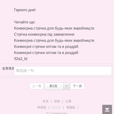
Гарного дня!
Читайте ще:
Конвеєрна стрічка для будь-яких виробництв
Стрічка конвеєрна під замовлення
Конвеєрна стрічка для будь-яких виробництв
Конвеєрні стрічки оптом та в роздріб
Конвеєрні стрічки оптом та в роздріб
92a3_fd
點擊重新加載
上一頁
第1頁
下一頁
首頁
|
登錄
|
註冊
簡易版
|
觸屏版
|
電腦版
|
© Comsenz Inc.