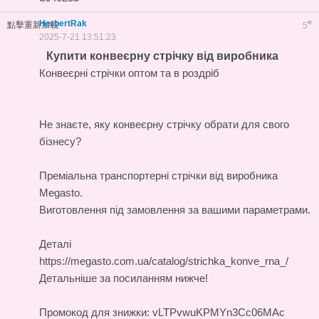
HerbertRak
#
點擊重新加載
5
2025-7-21 13:51:23
Купити конвеєрну стрічку від виробника
Конвеєрні стрічки оптом та в роздріб
Не знаєте, яку конвеєрну стрічку обрати для свого
бізнесу?
Преміальна
транспортерні стрічки
від виробника
Megasto.
Виготовлення під замовлення за вашими параметрами.
Деталі
https://megasto.com.ua/catalog/strichka_konve_rna_/
Детальніше за посиланням нижче!
Промокод для знижки: vLTPvwuKPMYn3Cc06MAc