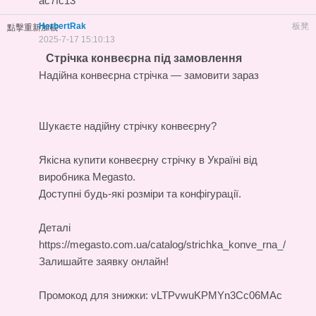
ac7fc13
HerbertRak
板凳
點擊重新加載
2025-7-17 15:10:13
Стрічка конвеєрна під замовлення
Надійна конвеєрна стрічка — замовити зараз
Шукаєте надійну стрічку конвеєрну?
Якісна
купити конвеєрну стрічку в Україні
від
виробника Megasto.
Доступні будь-які розміри та конфігурації.
Деталі
https://megasto.com.ua/catalog/strichka_konve_rna_/
Залишайте заявку онлайн!
Промокод для знижки: vLTPvwuKPMYn3Cc06MAc