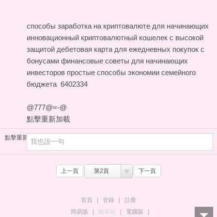
способы заработка на криптовалюте для начинающих
инновационный криптовалютный кошелек с высокой
защитой
дебетовая карта для ежедневных покупок с
бонусами
финансовые советы для начинающих
инвесторов
простые способы экономии семейного
бюджета
6402334
@777@=-@
點擊重新加載
點擊重新加載
上一頁
第2頁
下一頁
首頁
|
登錄
|
註冊
簡易版
|
觸屏版
|
電腦版
|