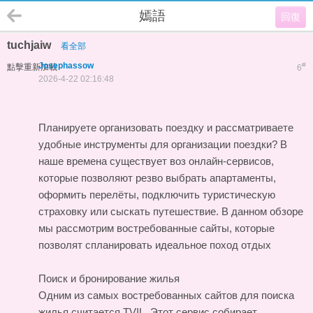
嫣語
回復
tuchjaiw
看全部
Josephassow
#
點擊重新加載
6
2026-4-22 02:16:48
Планируете организовать поездку и рассматриваете
удобные инструменты для организации поездки? В
наше времена существует воз онлайн-сервисов,
которые позволяют резво выбрать апартаменты,
оформить перелёты, подключить туристическую
страховку или сыскать путешествие. В данном обзоре
мы рассмотрим востребованные сайты, которые
позволят спланировать идеальное поход
отдых
Поиск и бронирование жилья
Одним из самых востребованных сайтов для поиска
жилья считается TVIL. Этот сервис собирает