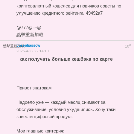
криптовалютный кошелек для новичков
советы по
улучшению кредитного рейтинга
49492a7
@777@=-@
點擊重新加載
Josephassow
#
點擊重新加載
10
2026-4-22 22:14:10
как получать больше кешбэка по карте
Привет знатокам!
Надоело уже — каждый месяц снимают за
обслуживание, условия ухудшились. Хочу таки
завести цифровой продукт.
Мои главные критерия: