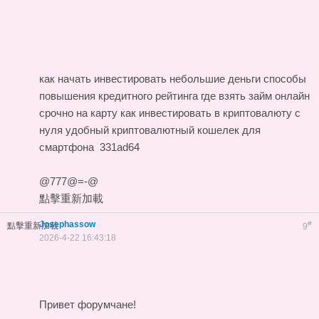
как начать инвестировать небольшие деньги
способы
повышения кредитного рейтинга
где взять займ онлайн
срочно на карту
как инвестировать в криптовалюту с
нуля
удобный криптовалютный кошелек для
смартфона
331ad64
@777@=-@
點擊重新加載
Josephassow
#
點擊重新加載
9
2026-4-22 16:43:18
Привет форумчане!