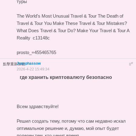
туры
The World's Most Unusual Travel & Tour
The Death of
Travel & Tour
You Make These Travel & Tour Mistakes?
What Does Travel & Tour Do?
Make Your Travel & Tour A
Reality
c13148c
prosto_=455465765
Josephassow
#
點擊重新加載
8
2026-4-22 15:49:34
где хранить криптовалюту безопасно
Всем здравствуйте!
Решил создать тему, потому что сам недавно искал
оптимальное решение и, думаю, мой опыт будет
полезен тем, кто ценит время.