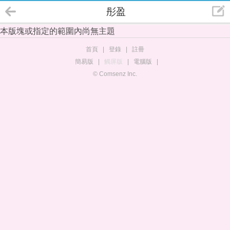
彤盈
本版塊或指定的範圍內尚無主題
首頁
|
登錄
|
註冊
簡易版
|
觸屏版
|
電腦版
|
© Comsenz Inc.