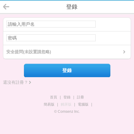
登錄
安全提問(未設置請忽略)
登錄
還沒有註冊？
首頁
|
登錄
|
註冊
簡易版
|
觸屏版
|
電腦版
|
© Comsenz Inc.